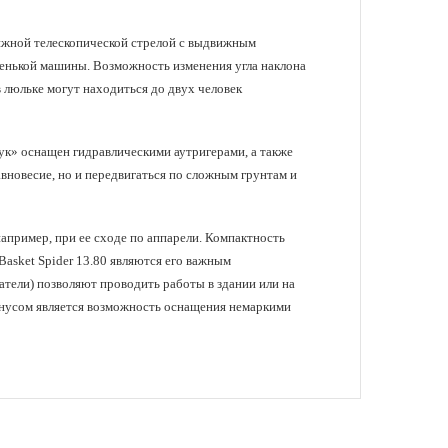
ижной телескопической стрелой с выдвижным
ленькой машины. Возможность изменения угла наклона
 люльке могут находиться до двух человек
аук» оснащен гидравлическими аутригерами, а также
вновесие, но и передвигаться по сложным грунтам и
например, при ее сходе по аппарели. Компактность
asket Spider 13.80 являются его важным
тели) позволяют проводить работы в здании или на
нусом является возможность оснащения немаркими