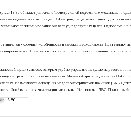
Spider 13.80
обладает уникальной конструкцией подъемного механизма - подв
льным подъемом на высоту до 13,4 метров, что довольно много для такой ма
ия) упрощают позиционирование около труднодоступных целей. Одновременно в
0 от аналогов - хорошая устойчивость и высокая проходимость. Подъемник-«п
я ширины колеи. Такие особенности не только помогают машине сохранять ра
т выносной пульт Scanreco, которым удобно управлять моделью на расстоянии, 
прощают транспортировку подъемника. Малые габариты подъемника Platform B
ловиях. Возможность оснащения модели электрической начинкой (АКБ + двига
ности. Иной вариант комплектации: дизельный/бензиновый ДВС. Приятным бо