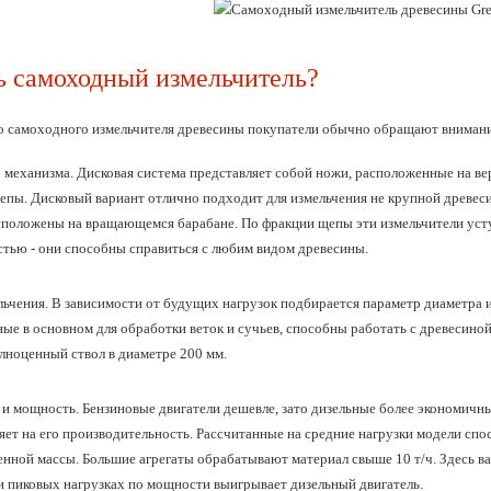
ь самоходный измельчитель?
о самоходного измельчителя древесины покупатели обычно обращают вниман
 механизма.
Дисковая система представляет собой ножи, расположенные на вер
епы. Дисковый вариант отлично подходит для измельчения не крупной древес
сположены на вращающемся барабане. По фракции щепы эти измельчители усту
тью - они способны справиться с любим видом древесины.
льчения.
В зависимости от будущих нагрузок подбирается параметр диаметра 
ые в основном для обработки веток и сучьев, способны работать с древесино
лноценный ствол в диаметре 200 мм.
 и мощность.
Бензиновые двигатели дешевле, зато дизельные более экономичн
ет на его производительность. Рассчитанные на средние нагрузки модели спос
енной массы. Большие агрегаты обрабатывают материал свыше 10 т/ч. Здесь в
и пиковых нагрузках по мощности выигрывает дизельный двигатель.