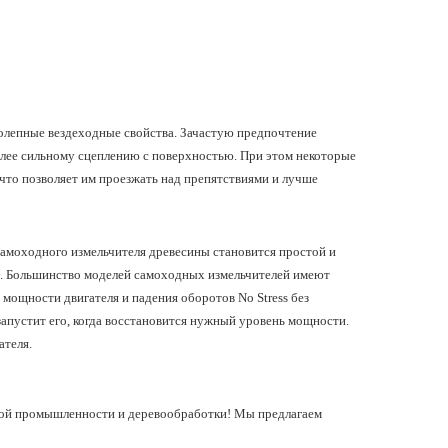
колепные вездеходные свойства. Зачастую предпочтение
олее сильному сцеплению с поверхностью. При этом некоторые
что позволяет им проезжать над препятствиями и лучше
самоходного измельчителя древесины становится простой и
ме. Большинство моделей самоходных измельчителей имеют
мощности двигателя и падения оборотов No Stress без
апустит его, когда восстановится нужный уровень мощности.
ателя.
ной промышленности и деревообработки! Мы предлагаем