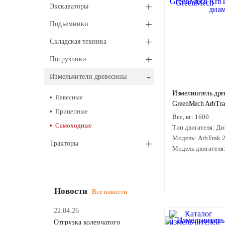
+
Экскаваторы
+
Подъемники
+
Складская техника
+
Погрузчики
-
Измельчители древесины
Измельчитель др
Навесные
GreenMech ArbTra
Прицепные
Вес, кг:
1600
Самоходные
Тип двигателя:
Ди
Модель:
ArbTrak 
+
Тракторы
Модель двигателя
Новости
Все новости
22.04.26
Отгрузка коленчатого