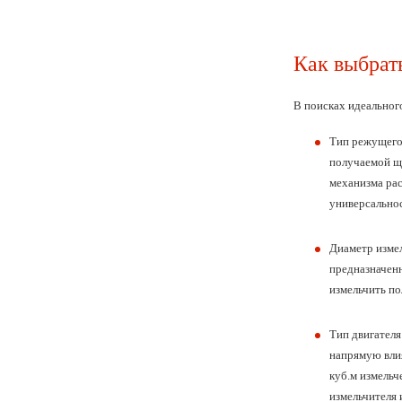
Как выбрат
В поисках идеальног
Тип режущего
получаемой щ
механизма ра
универсальнос
Диаметр изме
предназначенн
измельчить по
Тип двигателя
напрямую влия
куб.м измельч
измельчителя 