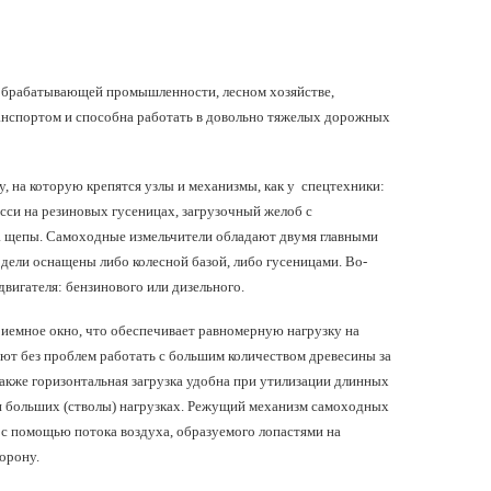
ообрабатывающей промышленности, лесном хозяйстве,
анспортом и способна работать в довольно тяжелых дорожных
 на которую крепятся узлы и механизмы, как у спецтехники:
сси на резиновых гусеницах, загрузочный желоб с
а щепы. Самоходные измельчители обладают двумя главными
дели оснащены либо колесной базой, либо гусеницами. Во-
вигателя: бензинового или дизельного.
риемное окно, что обеспечивает равномерную нагрузку на
т без проблем работать с большим количеством древесины за
Также горизонтальная загрузка удобна при утилизации длинных
) и больших (стволы) нагрузках. Режущий механизм самоходных
с помощью потока воздуха, образуемого лопастями на
орону.