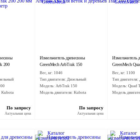
евесины
Измельчитель древесины
Измельчитель 
k 200
GreenMech ArbTrak 150
GreenMech Qua
Вес, кг:
1046
Вес, кг:
1100
зельный
Тип двигателя:
Дизельный
Тип двигателя:
200
Модель:
ArbTrak 150
Модель:
Quad T
:
Kubota
Модель двигателя:
Kubota
Модель двигате
По запросу
По запросу
Актуальная цена
Актуальная цена