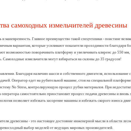
ва самоходных измельчителей древесины
ь и маневренность.
Главное преимущество такой спецтехники - поистине вели
еничным вариантам, которые усиливают показатели проходимости благодаря б
ют возможностью поворачивать платформу и увеличивать клиренс до 550 мм, 
. Самоходные измельчители могут взбираться на склоны до 35 градусов!
равлении.
Благодаря наличию шасси и собственного двигателя, использование 
дачей. Оператор едет на рубительной машине, стоя на специальной платфор
стему No Stress, контролирующую процесс рубки материалов. При недостатке 
 оператора самостоятельно приостановит процесс подачи древесины и вновь з
ология позволяет избежать засорение машины и избежать скорого износа двиг
тели древесины - это настоящее достояние инженерной мысли в области лес
превосходный выбор моделей от ведущих мировых производителей.