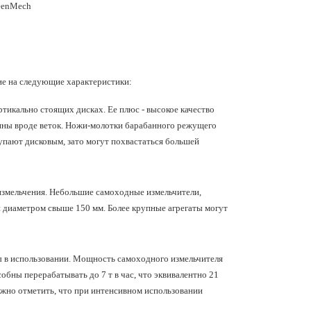
ие на следующие характеристики:
тикально стоящих дисках. Ее плюс - высокое качество
ины вроде веток. Ножи-молотки барабанного режущего
пают дисковым, зато могут похвастаться большей
измельчения. Небольшие самоходные измельчители,
й диаметром свыше 150 мм. Более крупные агрегаты могут
ы в использовании. Мощность самоходного измельчителя
обны перерабатывать до 7 т в час, что эквивалентно 21
ажно отметить, что при интенсивном использовании