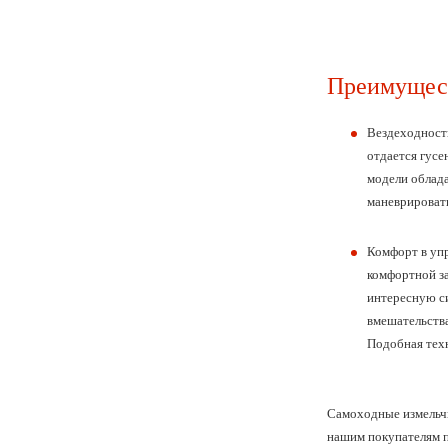
Преимущест
Вездеходност
отдается гус
модели облада
маневрировать
Комфорт в уп
комфортной за
интересную си
вмешательства
Подобная техн
Самоходные измельчи
нашим покупателям 