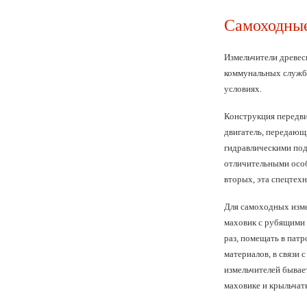
Самоходные
Измельчители древес
коммунальных служба
условиях.
Конструкция передви
двигатель, передающ
гидравлическими под
отличительными особ
вторых, эта спецтехн
Для самоходных изме
маховик с рубящими 
раз, помещать в пат
материалов, в связи
измельчителей бывае
маховике и крыльчат