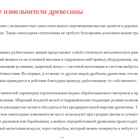
 измельчители древесины
ины с возможностью самостоятельного перемещения высоко ценятся в дерев
х. Такая самоходная спецтехника не требует буксировки дополнительным тр
жных рубительных машин представляет собой статичную металлическую раму,
ий мощность на основной маховик и гидравлический привод оборудования, ша
ающими роликами, защитный кожух с системой вентиляции и система выброс
енностями. Во-первых, в отличие от других видов дробилок древесины эти мо
ика приводится в действие благодаря приводу, работающему от собственного д
льчителей характерна горизонтальная подача обрабатываемого материала в п
ножами. Широкий входной желоб и гидравлические подающие ролики позволяю
рон раскидистые ветки и обходиться без предварительной нарезки древесины. 
 с чем самоходные измельчители часто используют при средних (ветки и сучья
т дисковым или барабанным, а выброс переработанной древесины происходит 
кой нагнетания воздуха, через патрубок, который можно повернуть в любую ст