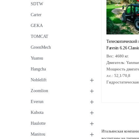
SDTW
Carter
GEKA
TOMCAT
Телескопический 
GreenMech
Faresin 6.26 Class
Вес:
4680 кг.
Yuansu
Двигатель:
Yanmar 
Hangcha
Мощность двигате
л.с.:
52,1/70,8
+
Noblelift
Гидростатическая
трансмиссия:
един
+
Zoomlion
передача
+
Everun
+
Kubota
+
Haulotte
Итальянская компания
+
Manitou
воспитаны на типичн