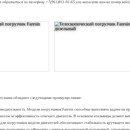
обратиться по телефону +7(961)811-91-65 или написать нам на почту sale@a
грузчики обладают следующими преимуществами:
зводительность.
Модели погрузчиков Faresin способны выполнять задачи на пр
многом за эффективность отвечает двигатель. В основном итальянцы делают выб
ля погрузчиков модели двигателей обеспечивают стабильность крутящего мом
ские погрузчики от «Фарезин» славятся высокоточной гидравликой, управляе