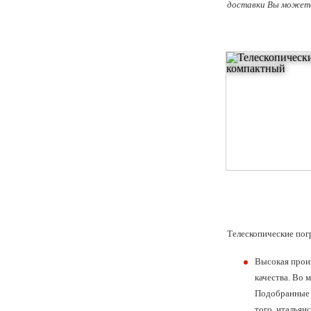
доставки Вы можете 
Телескопические по
Высокая прои
качества. Во 
Подобранные д
того, итальян