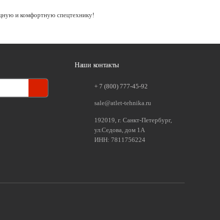
мощную и комфортную спецтехнику!
Наши контакты
+ 7 (800) 777-45-92
sale@atlet-tehnika.ru
192019, г. Санкт-Петербург,
ул.Седова, дом 1А
ИНН: 7811756224