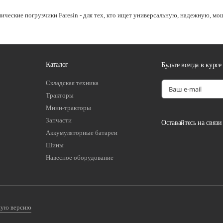
пические погрузчики Faresin - для тех, кто ищет универсальную, надежную, 
Каталог
Будьте всегда в курсе
Складская техника
Тракторы
Мини-тракторы
Запчасти
Оставайтесь на связи
Аккумуляторные батареи
Шины
Навесное оборудование
ную версию