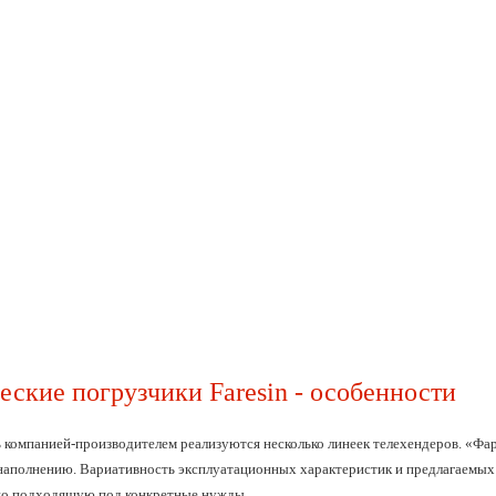
еские погрузчики Faresin - особенности
 компанией-производителем реализуются несколько линеек телехендеров. «Фар
наполнению. Вариативность эксплуатационных характеристик и предлагаемых
ьно подходящую под конкретные нужды.