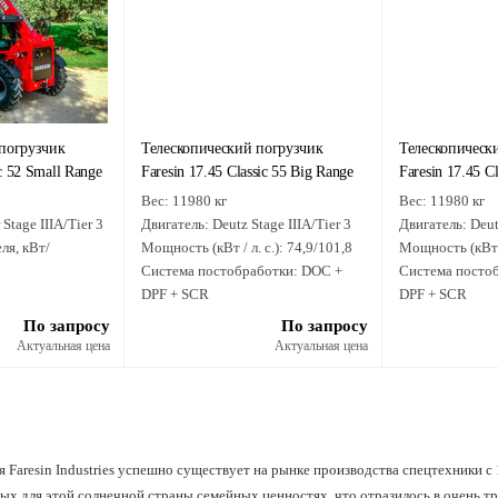
погрузчик
Телескопический погрузчик
Телескопическ
ic 52 Small Range
Faresin 17.45 Classic 55 Big Range
Faresin 17.45 C
Вес:
11980 кг
Вес:
11980 кг
Stage IIIA/Tier 3
Двигатель:
Deutz Stage IIIA/Tier 3
Двигатель:
Deut
ля, кВт/
Мощность (кВт / л. с.):
74,9/101,8
Мощность (кВт /
Система постобработки:
DOC +
Система посто
DPF + SCR
DPF + SCR
ственная
По запросу
По запросу
Актуальная цена
Актуальная цена
 Faresin Industries успешно существует на рынке производства спецтехники с 
ых для этой солнечной страны семейных ценностях, что отразилось в очень т