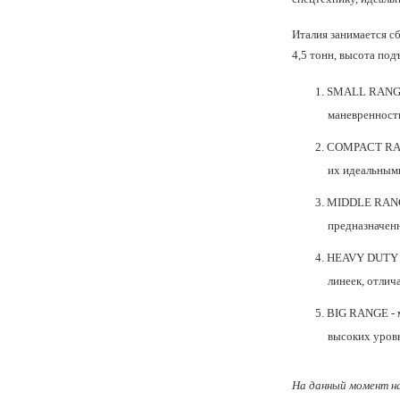
Италия занимается с
4,5 тонн, высота под
SMALL RAN
маневренность
COMPACT R
их идеальными
MIDDLE RAN
предназначенн
HEAVY DUTY
линеек, отли
BIG RANGE
- 
высоких уровн
На данный момент на