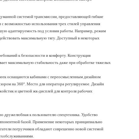
уманной системой трансмиссии, предоставляющей гибкие
 с возможностью использования трех стилей управления
ошую адаптируемость под условия работы. Например, режим
адействовать максимальную тягу. Доступный в некоторых
ребований к безопасности и комфорту. Конструкция
ивает максимальную стабильность даже при обработке тяжелых
неек оснащаются кабинами с переосмысленным дизайном
зором на 360°. Место для оператора регулируемое. Дизайн
ойстик и цветной жк-дисплей для контроля рабочих
ьно дружелюбная к пользователю спецтехника. Удобство
омпонентной базой. Применение некоторых принципиально
игатели погрузчиков обладают соврешенно новой системой
техобслуживаниями.