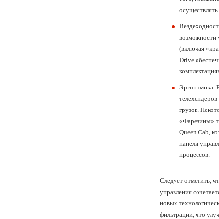
осуществлять 
Вездеходност
возможности 
(включая «кра
Drive обеспеч
комплектация
Эргономика.
В
телехендеров
грузов. Неко
«Фарезины» т
Queen Cab, ко
панели управл
процессов.
Следует отметить, ч
управления сочетает
новых технологическ
фильтрации, что улу