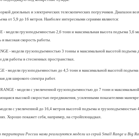
боркой дизельных и электрических телескопических погрузчиков. Диапазон во
ъема от 5,9 до 16 метров. Наиболее интересными сериями являются:
GE
- модели грузоподъемностью 2,6 тонн и максимальная высота подъема 5,6 м
 и высокая скорость работы.
ANGE
- модели грузоподъемностью 3 тонны и максимальной высотой подъема до
 для работы в стесненных пространствах.
GE
- модели грузоподъемностью до 4,5 тонн и максимальной высотой подъема 
ая для широкого спектра работ.
 RANGE
- модели с увеличенной грузоподъемностью до 7 тонн и максимально
чающаяся высокой скоростью передвижения, усиленными показателями маневре
модели с увеличенной до 16,4 метров высотой подъема и грузоподъемностью 4
ях. Хорошо покажет себя, например, на стройплощадках.
 территории России нами реализуются модели из серий Small Range и Big Ra