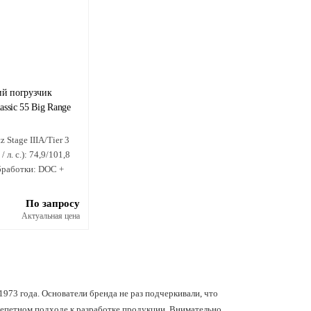
ий погрузчик
lassic 55 Big Range
z Stage IIIA/Tier 3
 л. с.):
74,9/101,8
бработки:
DOC +
По запросу
Актуальная цена
1973 года. Основатели бренда не раз подчеркивали, что
репетном подходе к разработке продукции. Внимательно