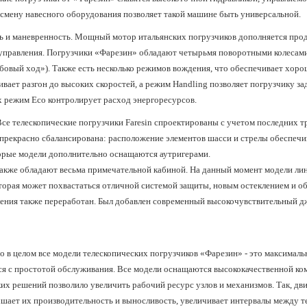
смену навесного оборудования позволяет такой машине быть универсальной.
ь и маневренность.
Мощный мотор итальянских погрузчиков дополняется прод
управления. Погрузчики «Фарезин» обладают четырьмя поворотными колесами
бовый ход»). Также есть несколько режимов вождения, что обеспечивает хор
ивает разгон до высоких скоростей, а режим Handling позволяет погрузчику з
х режим Eco контролирует расход энергоресурсов.
се телескопические погрузчики Faresin спроектированы с учетом последних т
 прекрасно сбалансирована: расположение элементов шасси и стрелы обеспеч
торые модели дополнительно оснащаются аутригерами.
акже обладают весьма примечательной кабиной. На данный момент модели ли
торая может похвастаться отличной системой защиты, новым остеклением и об
ения также переработан. Был добавлен современный высокочувствительный дж
то в целом все модели телескопических погрузчиков «Фарезин» - это максимал
ся с простотой обслуживания. Все модели оснащаются высококачественной к
их решений позволило увеличить рабочий ресурс узлов и механизмов. Так, дв
чшает их производительность и выносливость, увеличивает интервалы между 