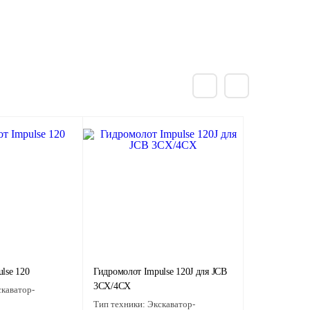
lse 120
Гидромолот Impulse 120J для JCB
3CX/4CX
каватор-
Тип техники:
Экскаватор-