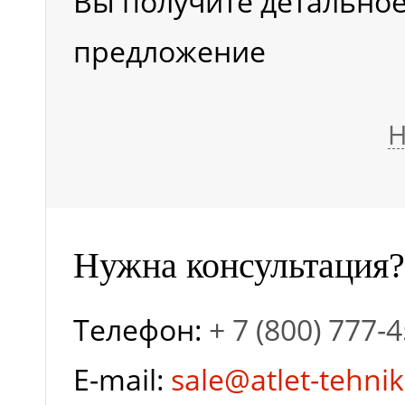
Вы получите детально
предложение
Мощность
двигателя, кВт/л.с.
Н
Тип шин
Нужна консультация?
Телефон:
+ 7 (800) 777-
E-mail:
sale@atlet-tehnik