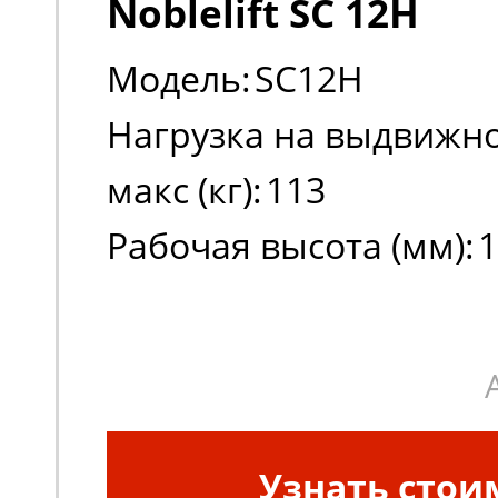
Noblelift SC 12H
Модель:
SC12H
Нагрузка на выдвижно
макс (кг):
113
Рабочая высота (мм):
1
Высота платформы в 
положении (мм):
1000
Узнать стои