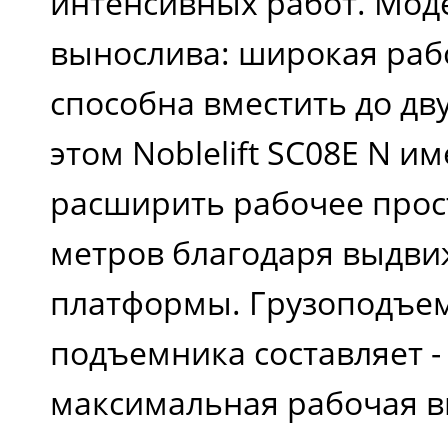
интенсивных работ. Мод
ч)
вынослива: широкая раб
способна вместить до дв
Скорость перемещени
этом Noblelift SC08E N и
при поднятой платфор
расширить рабочее прост
(км/ч)
метров благодаря выдви
платформы. Грузоподъе
Уровень шума (dB)
подъемника составляет - 
максимальная рабочая вы
Масса (кг)