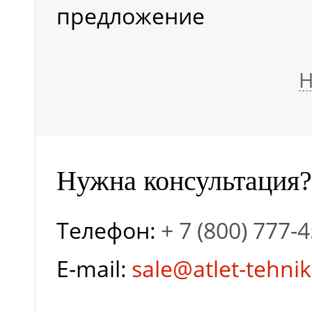
вышки (мм)
предложение
Высота вышки
Н
(ограждение поднято) 
Длина выдвижного
Нужна консультация?
элемента (мм)
Телефон:
+ 7 (800) 777-
E-mail:
sale@atlet-tehnik
Дорожный просвет в