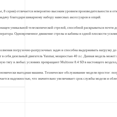
1700
Отрывное усилие / 50см
ne, 8 серия) отличается невероятно высоким уровнем производительности и о
задачу благодаря шикарному набору навесных аксессуаров и опций.
92
Поток гидравлики, л/мин
ащен уникальной телескопической стрелой, способной раскрываться почти до
825/2090
Радиус разворота
ератора. Одновременное движение стрелы и кабины в одной плоскости усилив
(внутренний/внешний)
1200
Тяговое усилие, кгс
лнения погрузочно-разгрузочных задач и способна выдерживать нагрузку до 1
26X12.00-12
Шины
 в себя дизельный двигатель Yanmar, мощностью 40 л.с. Данная модель може
ую тягу в любых условиях превращают Multione 8.4 SD в настоящего вездехо
экономически выгодная машина. Техническое обслуживание модели простое: пог
ается надежностью, что значительно увеличивает срок службы модели и облег