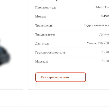
MultiOne
Производитель
8.4SD
Модель
Гидростатическая
Трансмиссия
Дизель
Тип двигателя
Yanmar 3TNV88
Двигатель
1290
Грузоподъемность, кг
1780
Масса, кг
8.4SD
Модель
Все характеристики
40
Мощность двигателя, кВт/
л.с.
17
Скорость, км/ч
1610
Опрокидывающая нагрузка,
кг