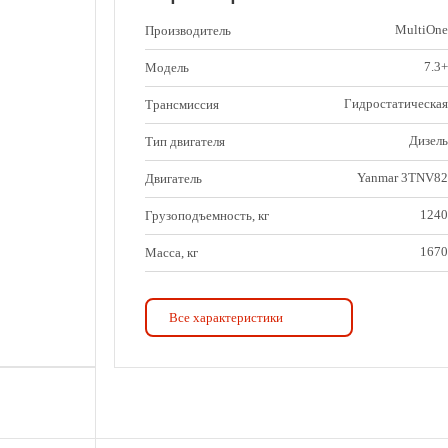
MultiOne
Производитель
7.3+
Модель
Гидростатическая
Трансмиссия
Дизель
Тип двигателя
Yanmar 3TNV82
Двигатель
1240
Грузоподъемность, кг
1670
Масса, кг
7.3+
Модель
Все характеристики
35
Мощность двигателя, кВт/
л.с.
11
Скорость, км/ч
1550
Опрокидывающая нагрузка,
кг