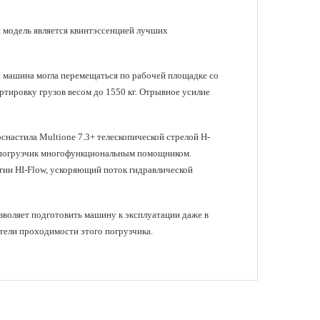
я модель является квинтэссенцией лучших
ы машина могла перемещаться по рабочей площадке со
ртировку грузов весом до 1550 кг. Отрывное усилие
астила Multione 7.3+ телескопической стрелой Н-
т погрузчик многофункциональным помощником.
огии HI-Flow, ускоряющий поток гидравлической
озволяет подготовить машину к эксплуатации даже в
тели проходимости этого погрузчика.