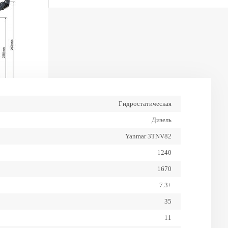
Гидростатическая
Дизель
Yanmar 3TNV82
1240
1670
7.3+
35
11