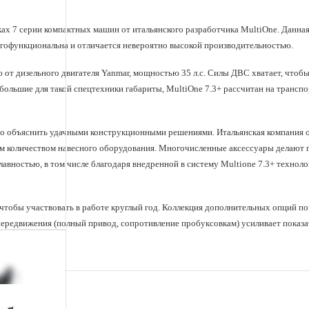
1700
Отрывное усилие / 50см
ах 7 серии компактных машин от итальянского разработчика MultiOne. Данна
гофункциональна и отличается невероятно высокой производительностью.
68
Поток гидравлики, л/мин
 от дизельного двигателя Yanmar, мощностью 35 л.с. Силы ДВС хватает, чтоб
825/2090
Радиус разворота
большие для такой спецтехники габариты, MultiOne 7.3+ рассчитан на транспо
(внутренний/внешний)
1690
Тяговое усилие, кгс
 объяснить удачными конструкционными решениями. Итальянская компания осн
23X10.50-12
Шины
ным количеством навесного оборудования. Многочисленные аксессуары делаю
авностью, в том числе благодаря внедренной в систему Multione 7.3+ технол
 чтобы участвовать в работе круглый год. Коллекция дополнительных опций п
ередвижения (полный привод, сопротивление пробуксовкам) усиливает показа