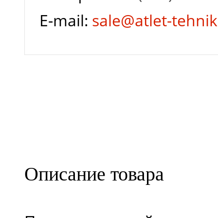
Марка дизельного
E-mail:
sale@atlet-tehnik
двигателя
Мощность
Колесная база
(межосевое), (м)
Описание товара
Скорость