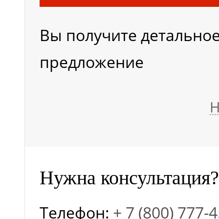
Вы получите детально
Высота подъема
предложение
платформы (м)
Н
Размеры
платформы (м)
Нужна консультация?
Длина (м)
Телефон:
+ 7 (800) 777-