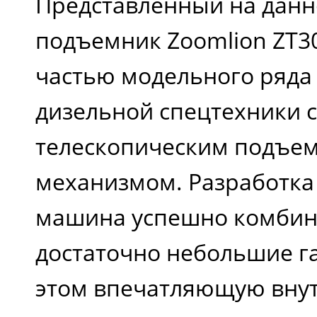
Представленный на данн
перемещения
подъемник Zoomlion ZT30
max (км/ч)
частью модельного ряда D
дизельной спецтехники с
Преодолеваемый
телескопическим подъе
уклон
механизмом. Разработка 
машина успешно комбин
Общий вес (кг)
достаточно небольшие г
этом впечатляющую вну