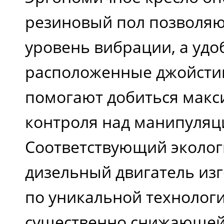
мм
резиновый пол позволяю
уровень вибрации, а удо
Дорожный просвет,
расположенные джойсти
мм
помогают добиться макс
контроля над манипуляц
Радиус поворота, м
Соответствующий эколо
дизельный двигатель изг
Передние шины
по уникальной технологи
Задние шины
существенно снижающей