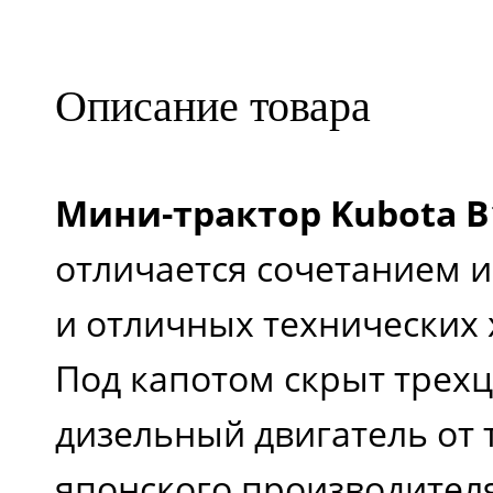
топливного бака, л
Описание товара
Трансмиссия
Мини-трактор Kubota 
Коробка передач
отличается сочетанием 
и отличных технических 
Максимальная
Под капотом скрыт трех
скорость движения,
дизельный двигатель от 
км/ч
японского производителя