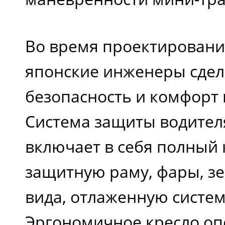
Общая высота, мм
Во время проектировани
японские инженеры сдел
Колесная база, мм
безопасность и комфорт 
Система защиты водител
Передний
включает в себя полный 
протектор, мм
защитную раму, фары, зе
вида, отлаженную систе
Задний протектор,
Эргономичное кресло оп