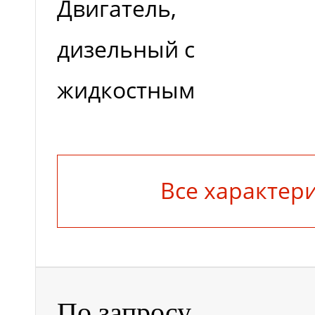
Двигатель,
дизельный с
жидкостным
охлаждением
Все характер
Мощность
двигателя SAE
gross, kW
По запросу