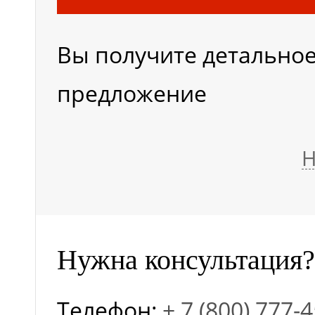
Вы получите детально
Модель
предложение
Мощность двигателя
Н
подъема, кВт
Размер платформы
Нужна консультация?
Скорость снижения
Телефон:
+ 7 (800) 777-