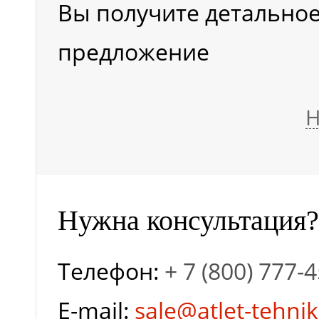
Вы получите детально
платформы с грузом
предложение
(с)
Н
Скорость подъема
платформы с грузом
(мм/с)
Нужна консультация?
Скорость снижения
Телефон:
+ 7 (800) 777-
E-mail:
sale@atlet-tehnik
платформы с грузом