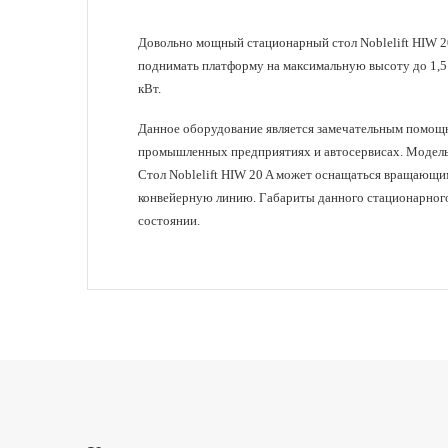
Довольно мощный
стационарный стол Noblelift HIW 
поднимать платформу на максимальную высоту до 1,5 
кВт.
Данное оборудование является замечательным помощни
промышленных предприятиях и автосервисах. Модель 
Стол Noblelift HIW 20 A может оснащаться вращающим
конвейерную линию. Габариты данного стационарного 
состоянии.