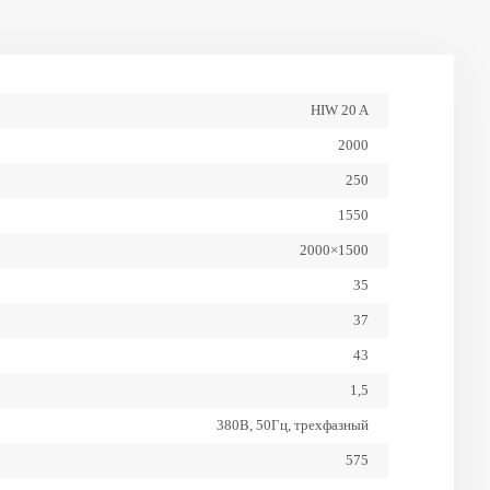
HIW 20 A
2000
250
1550
2000×1500
35
37
43
1,5
380В, 50Гц, трехфазный
575