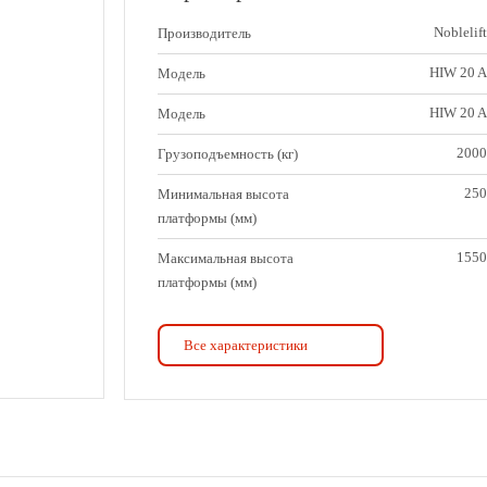
Noblelift
Производитель
HIW 20 A
Модель
HIW 20 A
Модель
2000
Грузоподъемность (кг)
250
Минимальная высота
платформы (мм)
1550
Максимальная высота
платформы (мм)
2000×1500
Размер платформы (мм)
Все характеристики
35
Время подъема платформы
с грузом (с)
37
Скорость подъема
платформы с грузом (мм/с)