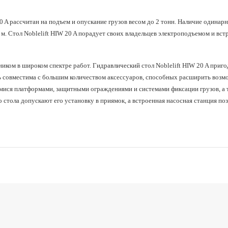
43
Скорость снижения
платформы с грузом (мм/с)
20 A
рассчитан на подъем и опускание грузов весом до 2 тонн. Наличие одина
1,5
Мощность двигателя
м. Стол Noblelift HIW 20 A порадует своих владельцев электроподъемом и вс
подъема (кВт)
380В, 50Гц, трехфазный
Характеристики двигателя
ком в широком спектре работ. Гидравлический стол Noblelift HIW 20 A приг
подъема
совместима с большим количеством аксессуаров, способных расширить возмож
ися платформами, защитными ограждениями и системами фиксации грузов, а т
575
Масса (кг)
стола допускают его установку в приямок, а встроенная насосная станция по