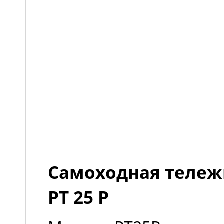
Самоходная тележк
PT 25 P