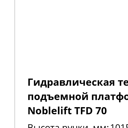
Гидравлическая т
подъемной платф
Noblelift TFD 70
Высота ручки, мм:
101