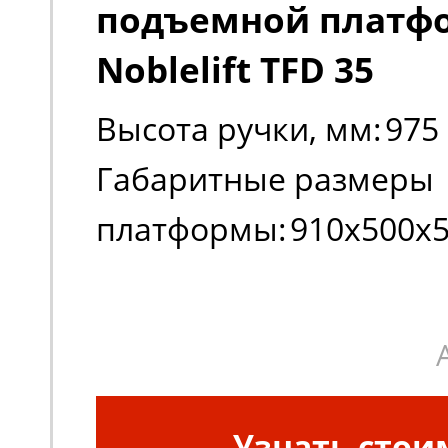
подъемной платф
Noblelift TFD 35
Высота ручки, мм:
975
Габаритные размеры
платформы:
910х500х
Габаритные размеры
платформы:
910х500х
Грузоподъемность, кг:
Узнать стои