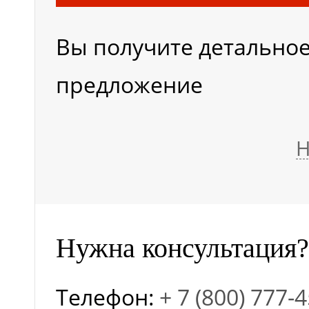
Вы получите детально
Максимальная высота
предложение
платформы
Н
Масса, кг
Минимальная высота
Нужна консультация?
платформы, м
Телефон:
+ 7 (800) 777-