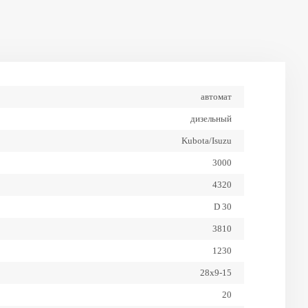
колес
500
Центр тяжести, мм
автомат
дизельный
Kubota/Isuzu
3000
4320
D 30
3810
1230
28х9-15
20