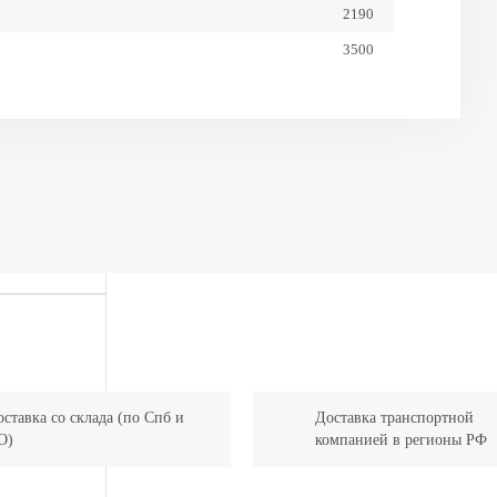
2190
3500
2380
4550
2765
125
3810
2550
6,50-10
28х9-15
500
ставка со склада (по Спб и
Доставка транспортной
О)
компанией в регионы РФ