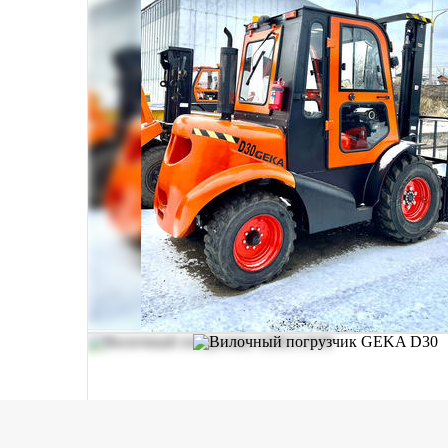
Geka 30D
Модель дизельного вилочного погрузчика
с
климатических условиях. Мощность машины обеспечива
увеличенной мачты вполне может работать на высоте 
Подобно всем другим моделям из серии погрузчиков 
передвигаться по территории со скоростью 20 км/ч, а
эргономичность. Для комфортной манипуляции с груза
оператора сидение имеет подлокотники, руль регулир
Модель Geka 30D универсальна. Благодаря интересному
опций сопротивления морозу позволяет модели работа