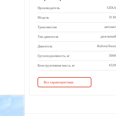
GEKA
Производитель
D 30
Модель
автомат
Трансмиссия
дизельный
Тип двигателя
Kubota/Isuzu
Двигатель
3000
Грузоподъемность, кг
4320
Конструктивная масса, кг
D 30
Модель
Все характеристики
3810
Общая длина, мм
1230
Общая ширина, мм
28х9-15
Размер передних (ведущих)
колес