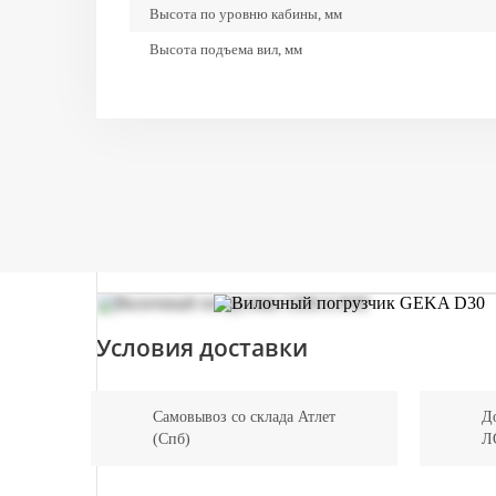
Высота по уровню кабины, мм
Высота подъема вил, мм
Высота при опущенном грузоподъемнике, мм
Высота с поднятыми вилами, мм
Длина до спинки вил, мм
Клиренс, мм
Общая длина, мм
Радиус поворота, мм
Размер задних колес
Размер передних (ведущих) колес
Условия доставки
Центр тяжести, мм
Самовывоз со склада Атлет
До
(Спб)
Л