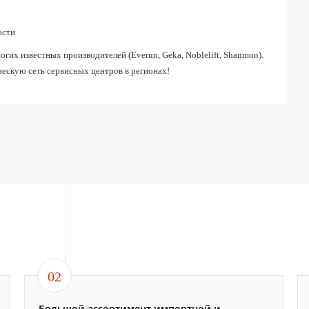
ости
их известных производителей (Everun, Geka, Noblelift, Shanmon).
ескую сеть сервисных центров в регионах!
02
Большой ассортимент импортной и