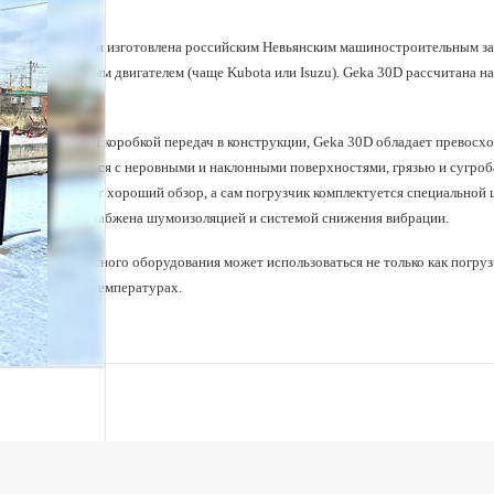
20
Скорость движения, км/ч
проектирована и изготовлена российским Невьянским машиностроительным за
2190
Высота по уровню кабины,
ется надежным двигателем (чаще Kubota или Isuzu). Geka 30D рассчитана на 
мм
до 8 метров.
3500
Высота подъема вил, мм
с автоматической коробкой передач в конструкции, Geka 30D обладает прев
2380
Высота при опущенном
 также справляться с неровными и наклонными поверхностями, грязью и сугроб
грузоподъемнике, мм
ми кабина имеет хороший обзор, а сам погрузчик комплектуется специальной
уется. Кабина снабжена шумоизоляцией и системой снижения вибрации.
4550
Высота с поднятыми
вилами, мм
 выбору навесного оборудования может использоваться не только как погрузчи
ть при низких температурах.
2765
Длина до спинки вил, мм
125
Клиренс, мм
3810
Общая длина, мм
2550
Радиус поворота, мм
6,50-10
Размер задних колес
28х9-15
Размер передних (ведущих)