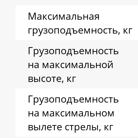
Радиус поворота
Максимальная
(наружные колеса)
грузоподъемность, кг
Грузоподъемность
Вес погрузчика с
на максимальной
вильчатым
высоте, кг
захватом, кг
Грузоподъемность
на максимальном
Тип шин
вылете стрелы, кг