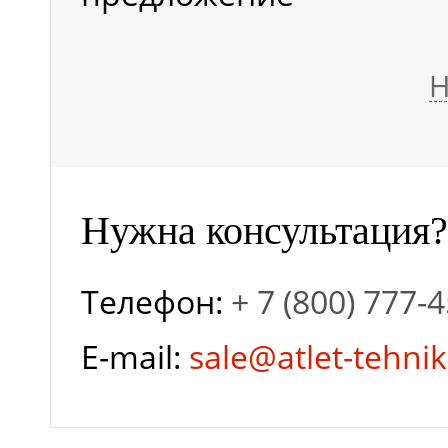
Вылет стрелы при
Н
максимальной
высоте вильчатого
Нужна консультация?
захвата, м
Телефон:
+ 7 (800) 777-
Максимальный
E-mail:
sale@atlet-tehnik
горизонтальный