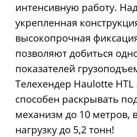
интенсивную работу. На
Колесная база, м
укрепленная конструкция
высокопрочная фиксация
Дорожный
позволяют добиться одн
просвет, см
показателей грузоподъе
Телехендер Haulotte HTL 5
Ширина передних
способен раскрывать п
колес, м
механизм до 10 метров,
нагрузку до 5,2 тонн!