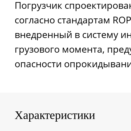
Погрузчик спроектирован
вильчатого
согласно стандартам ROP
захвата, градус
внедренный в систему и
грузового момента, пре
Нижний угол
опасности опрокидывани
вращения
вильчатого
захвата, градус
Характеристики