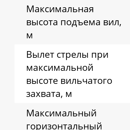
Максимальная
Модель двигателя
высота подъема вил,
м
Рабочий объем
двигателя, см3
Вылет стрелы при
максимальной
Мощность
высоте вильчатого
захвата, м
двигателя на
Максимальный
выходе
горизонтальный