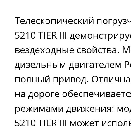
Ширина кабины, м
Телескопический погрузч
Габаритная
5210 TIER III демонстрир
ширина с
вездеходные свойства. 
опущенными
дизельным двигателем Pe
стабилизаторами,
полный привод. Отлична
на дороге обеспечиваетс
м
режимами движения: мод
5210 TIER III может испо
Высота