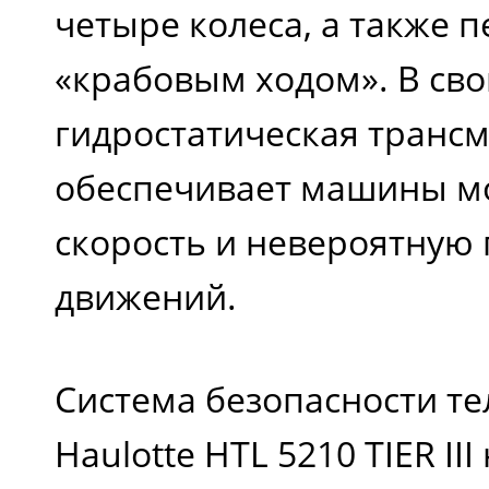
четыре колеса, а также 
расположения оси
«крабовым ходом». В св
телескопической
гидростатическая транс
стрелы, м
обеспечивает машины м
скорость и невероятную
Угол преодоления
движений.
подъема, градус
Система безопасности т
Верхний угол
Haulotte HTL 5210 TIER III
вращения