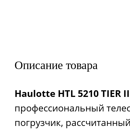
вылет
телескопической
стрелы, м
Описание товара
Длина, м
Ширина, м
Haulotte HTL 5210 TIER II
профессиональный теле
Высота, м
погрузчик, рассчитанный