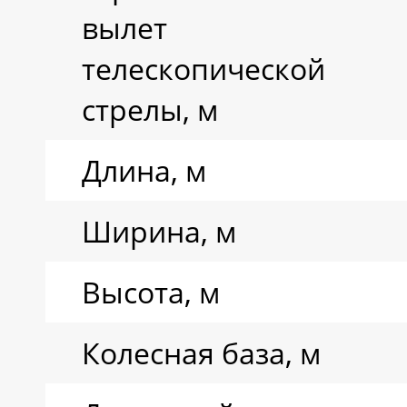
вылет
Вращающий
телескопической
момент двигателя
стрелы, м
Длина, м
Тип трансмиссии
Ширина, м
Топливный бок
Высота, м
Машинное масло
Колесная база, м