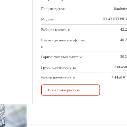
Haulotte
Производитель
HT 43 RTJ PRO
Модель
42.2
Рабочая высота, м
40.2
Высота до пола платформы,
м
20.2
Горизонтальный вылет, м
230-450
Грузоподъемность, кг
2,44х0,91
Размер платформы, м
14,8
Длина, м
Все характеристики
12,3
Длина в транспортном
положении, м
2,5
Ширина, м
3,3
Ширина с выдвинутыми