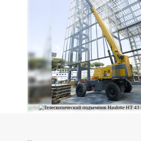
Шедевр французских инженеров - самый большой и 
модели варьируется: помимо стандартной корзины с наг
Несмотря на габариты, этот гигант весьма проворен: 
модели и ее успешное позиционирование около цели. 
рабочий цикл, обслуживая за раз несколько точек и 
климатическим условиям. Конструкционные решения п
Комплектации для холодного и жаркого климата делают
Bar убережет оператора от столкновений с препятств