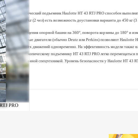
осями, м
могучий
телескопический подъемник Haulotte HT 43 RTJ PRO
способен выполнят
3,05
Высота - в сложенном
рузкой до 230 кг (2 чел) есть возможность доустановки варианта до 450 кг (3 
положении, м
возможность вращения опорной башни на 360°, поворота корзины до 180° и из
150(+75/-75)
Горизонтальное вращение
Мощные дизельные двигатели (обычно Deutz или Perkins) позволяют Haulotte
гуська, градус
выполняя до четырех движений одновременно. На эффективность модели также 
140(+70/-70)
Вертикальный ход гуська,
озволяют телескопическому подъемнику HT 43 RTJ PRO легко перемещаться п
градус
 его круглогодичной спецтехникой. Уровень безопасности у Haulotte HT 43 RTJ
иями.
180(+90/-90)
Угол поворота платформы,
градус
360
Угол поворота башни,
градус
2,8
Выход за габарит при
повороте башни на 90
градусов, м
3,5
Колесная база, м