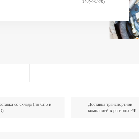
140(+70/-70)
180(+90/-90)
360
2,8
3,5
38
3
0,3-5
40
5,74
ставка со склада (по Спб и
Доставка транспортной
445/65-22,5
О)
компанией в регионы РФ
EU
21 400
HT 43 RTJ PRO