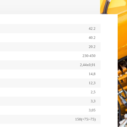
38
Дорожный просвет, см
3
Наклон. градус
0,3-5
Скорость движения, км/ч
42.2
40
Устойчивость, %
40.2
20.2
5,74
Радиус поворота-внешний,
м
230-450
445/65-22,5
Шины-с пенным
2,44х0,91
наполнителем
14,8
EU
Двигатель
12,3
21 400
Вес, кг
2,5
3,3
HT 43 RTJ PRO
Модель
3,05
150(+75/-75)