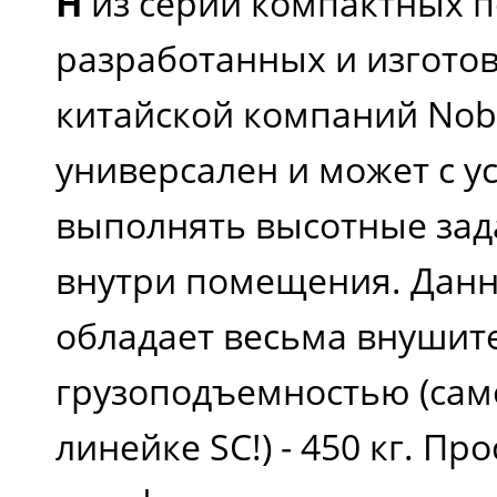
H
из серии компактных п
поднятой платформе (
разработанных и изгото
китайской компаний Noble
Грузоподъемность (кг)
универсален и может с у
выполнять высотные зад
Скорость перемещения
внутри помещения. Данн
сложенном состоянии (
обладает весьма внушит
ч)
грузоподъемностью (сам
линейке SC!) - 450 кг. Пр
Скорость перемещени