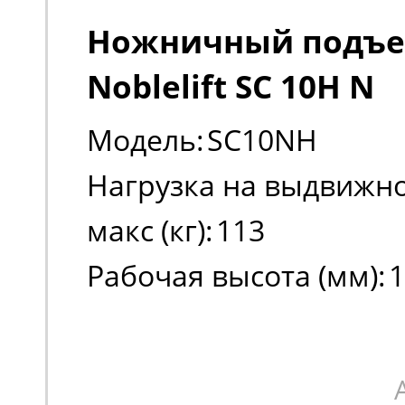
Ножничный подъ
Noblelift SC 10H N
Модель:
SC10NH
Нагрузка на выдвижно
макс (кг):
113
Рабочая высота (мм):
1
Высота платформы в 
положении (мм):
8000