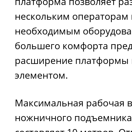
платформа позволяет ра
при поднятой платфор
нескольким операторам 
(км/ч)
необходимым оборудова
большего комфорта пре
Уровень шума (dB)
расширение платформы
элементом.
Масса (кг)
Максимальная рабочая 
ножничного подъемника N