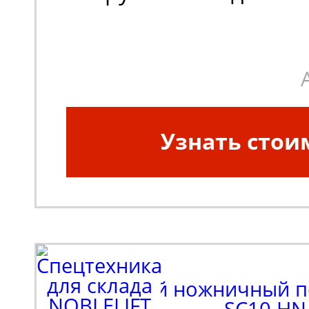
макс (кг):
113
Рабочая высота (мм):
1
Узнать стои