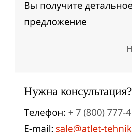
Вы получите детально
(мм)
предложение
Ширина основания
Н
вышки (мм)
Высота вышки
Нужна консультация?
(ограждение поднято) 
Телефон:
+ 7 (800) 777-
Высота, ограждение
E-mail:
sale@atlet-tehnik