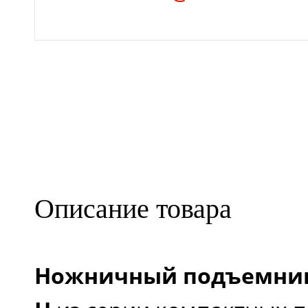
сложено (мм)
Длина выдвижного
элемента (мм)
Дорожный просвет в
Описание товара
сложенном состоянии 
Ножничный подъемник N
Дорожный просвет, пр