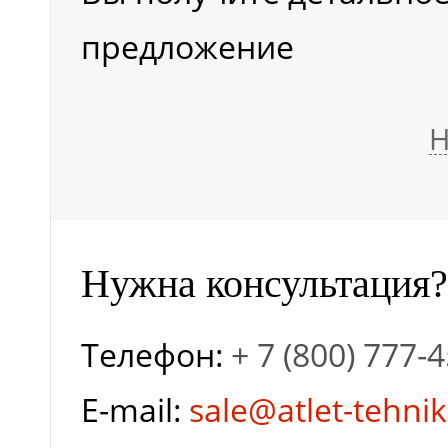
Усилие копания
предложение
ковша (кН)
Н
Усилие копания
рукояти ковша (кН)
Нужна консультация?
ДВС
Телефон:
+ 7 (800) 777-
Тип ДВС
E-mail:
sale@atlet-tehnik