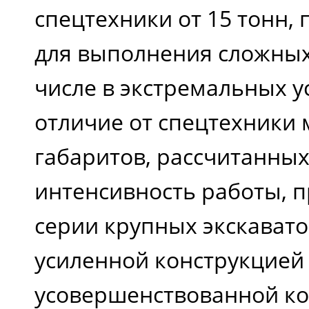
спецтехники от 15 тонн,
для выполнения сложных
Гидронасос
числе в экстремальных у
отличие от спецтехники
Гидрораспределитель
габаритов, рассчитанных
интенсивность работы, 
Привод вращения
серии крупных экскавато
усиленной конструкцией
Ходовые моторы
усовершенствованной к