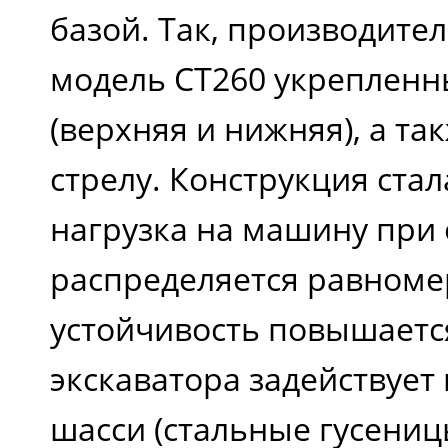
базой. Так, производите
Вспомогательная
модель CT260 укреплен
гидролиния
(верхняя и нижняя), а та
стрелу. Конструкция стал
Объем
нагрузка на машину при 
гидравлического
распределяется равноме
бака, л
устойчивость повышается
экскаватора задействует
Преодолеваемый
шасси (стальные гусениц