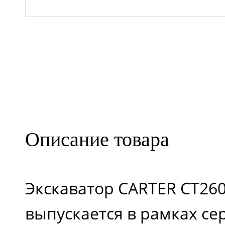
Кол-во цилиндров
Мощность ДВС (лс)
Объем топливного
Описание товара
бака (л)
Экскаватор CARTER CT260
Ходовая (мм)
выпускается в рамках с