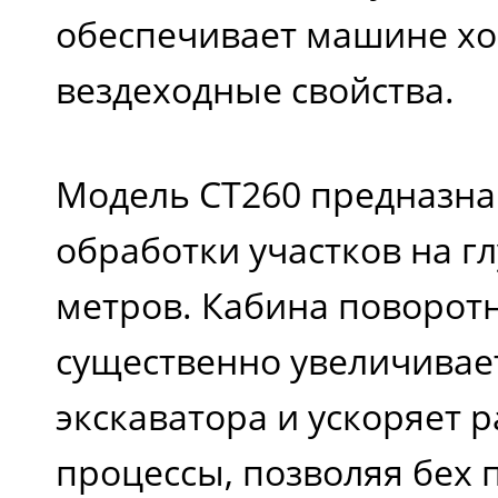
подъем, %
обеспечивает машине х
вездеходные свойства.
Кабина
Модель CT260 предназна
Скорость вращения
обработки участков на гл
кабины (об/мин)
метров. Кабина поворотн
существенно увеличивае
экскаватора и ускоряет 
процессы, позволяя бех