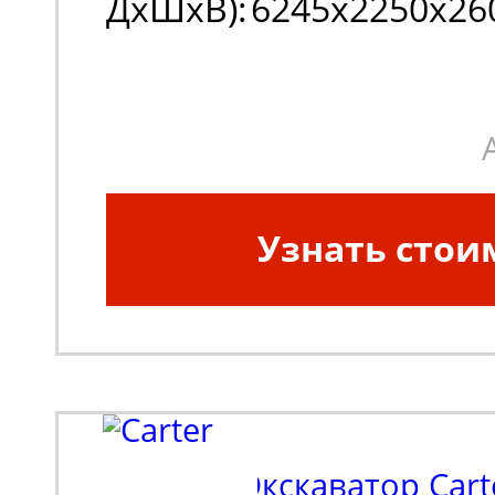
ДxШxВ):
6245х2250х26
Узнать стои