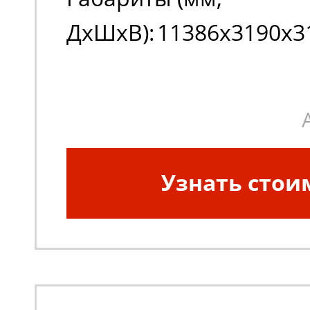
ДxШxВ):
11386х3190х3
Узнать стои