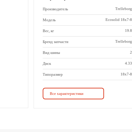
Trelleborg
Производитель
Ecosolid 18x7-8
Модель
19.8
Вес, кг
Trelleborg
Бренд запчасти
2
Вид шины
4.33
Диск
18х7-8
Типоразмер
Диагональная
Конструкция каркаса шины
Все характеристики
Ecosolid 18x7-8
Модель
ddf6cb10455274545ce665a9399eae1d
Назначение шины
454
Наружный диаметр, мм
8
Посадочный диаметр, дюйм