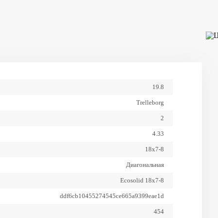
вилочный погрузчик
Применение
Китай
Страна производитель
145
Ширина, мм
19.8
Trelleborg
2
4.33
18х7-8
Диагональная
Ecosolid 18x7-8
ddf6cb10455274545ce665a9399eae1d
454