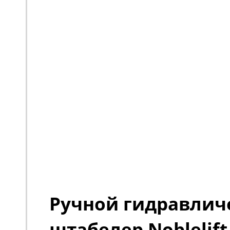
Ручной гидравлич
штабелер Noblelift