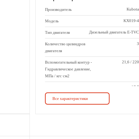
Kubota
Производитель
KX019-4
Модель
Дизельный двигатель E-TVC
Тип двигателя
3
Количество цилиндров
двигателя
21,6 / 220
Вспомогательный контур -
Гидравлическое давление,
МПа / кгс·см2
27,7
Вспомогательный контур -
Расход, л/мин
Все характеристики
11,8
Выходная мощность
двигателя ISO90249, кВт
16
Выходная мощность
двигателя по ISO90249, л.с.