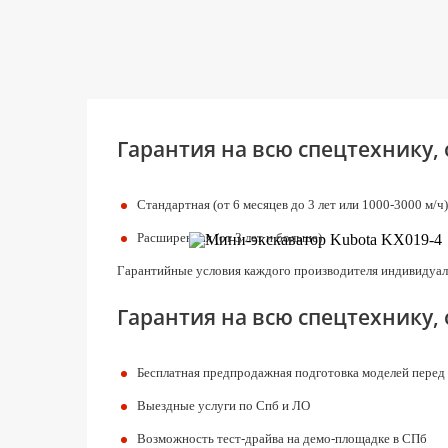
Рабочий вес (оператор + топливо + ковш), кг
Рабочий объем двигателя, л
Размер бульдозерного отвала, ширина/с
уширителями х высота в мм
Гарантия на всю спецтехнику,
Расстояние опрокидывающего устройства (мм) -
Ширина продольного опирания, мм
Скорость вращения, об/мин
Стандартная (от 6 месяцев до 3 лет или 1000-3000 м/ч)
Угол поворота стрелы, влево/вправо, град
Расширенная (от 3 лет и больше)
Ширина ковша без бокового зуба, мм
Гарантийные условия каждого производителя индивидуал
Ширина ковша с боковым зубом, мм
Гарантия на всю спецтехнику,
Ширина резинового башмака, мм
Номинальная частота вращения, об/мин
Бесплатная предпродажная подготовка моделей перед
Выездные услуги по Спб и ЛО
Возможность тест-драйва на демо-площадке в СПб