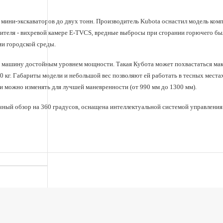
3860 х 1300 х 2350
Габариты (Длина х Ширина
х Высота), мм
 мини-экскаваторов до двух тонн. Производитель Kubota оснастил модель ком
ителя - вихревой камере E-TVCS, вредные выбросы при сгорании горючего бы
21,6 / 220
Гидравл. насосы - давление
ии городской среды.
МПа / кгс·см2
17,3
ю машину достойным уровнем мощности. Такая Кубота может похвастаться мак
Гидравл. насосы - Расход, л/
мин
0 кг. Габариты модели и небольшой вес позволяют ей работать в тесных места
 можно изменять для лучшей маневренности (от 990 мм до 1300 мм).
Шестеренчатый насос
Гидравлические насосы -
Р1, Р2
ный обзор на 360 градусов, оснащена интеллектуальной системой управления
72 x 73,6
Диаметр/ход, мм
0,04
Ёмкость ковша, стандарт
SAE/CECE, куб.м
21
Емкость топливного бака, л
26.5 / 0.27
Контактное давление на
землю, кПа / кгс·см2
3090
Максимальная высота