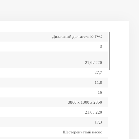
разгрузки, мм
2580
Максимальная глубина
копания, мм
2,2
Максимальная скорость
Дизельный двигатель E-TVC
движения, низкая, км/ч
3
15,9 / 1620
Максимальное усилие при
копании - Ковш, кН / кгс
21,6 / 220
7,8 / 790
Максимальное усилие при
27,7
копании - Рукоять, кН / кгс
11,8
KX019-4
Модель
16
D902-BH
Модель двигателя
3860 х 1300 х 2350
2300
Номинальная частота
21,6 / 220
вращения, об/мин
17,3
28
Объем гидравлического
Шестеренчатый насос
бака, л