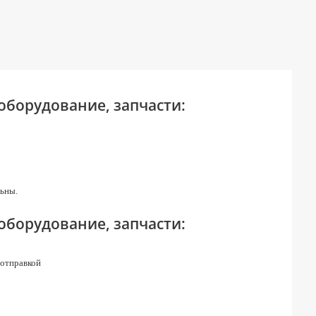
зуба, мм
1855
474
Ширина ковша с боковым
0,898
зубом, мм
230
Ширина резинового
990/1300 x 230
башмака, мм
 оборудование, запчасти:
1230
2300
Номинальная частота
вращения, об/мин
9,1
75 / 60
450
ьны.
474
 оборудование, запчасти:
230
2300
 отправкой