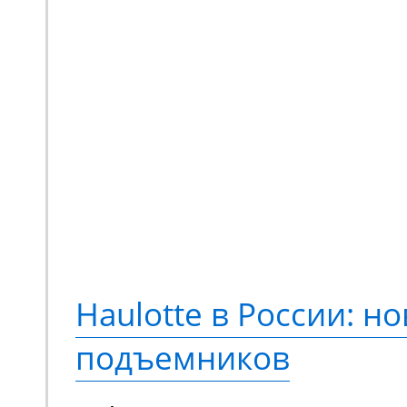
Мини-экскаватор Zooml
квинтэссенция техниче
предлагающая принци
новый опыт выполнени
Переосмысленный диза
конструкция, обновле
компонентная база. М
Haulotte в России: но
еще более эффективно
подъемников
сравнению с моделями