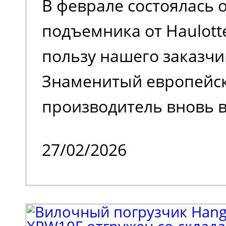
В феврале состоялась 
поколения.
подъемника от Haulott
пользу нашего заказчи
Знаменитый европейс
производитель вновь в
на российском рынке 
27/02/2026
временного затишья.
Клиенту потребовалос
парк спецтехники. В н