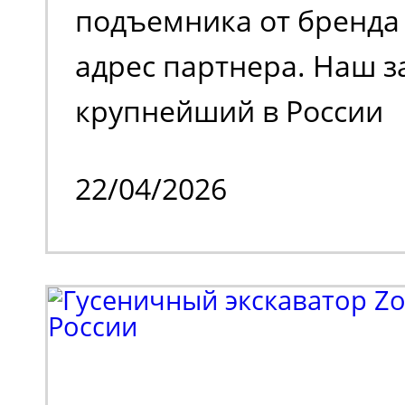
подъемника от бренда 
адрес партнера. Наш з
крупнейший в России
металлотрейдер, чей 
22/04/2026
деятельности является
и реализация металлоп
также тяжелое машино
Партнеру потребовала
эффективная подъемна