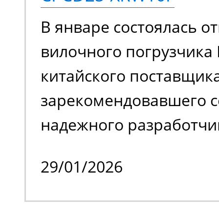
задействовать подъем
В январе состоялась от
ограниченном простра
вилочного погрузчика 
обслуживать труднодо
китайского поставщика
с препятствиями.
зарекомендовавшего с
надежного разработчи
качественной спецтех
29/01/2026
владельцем стало изве
производственное пре