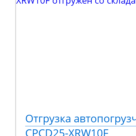
входил поиск подъемн
коленчатого типа. Выб
в пользу модели Haulot
высотой подъема 16 м
грузоподъемностью 230
Спецтехника оснащает
стрелой с шарнирно-с
конструкций. Ее высок
Отгрузка автопогруз
подвижности позволяе
CPCD25-XRW10F