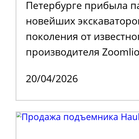
Петербурге прибыла п
загрязняет воздух вр
новейших экскаваторо
выхлопами. Универсал
поколения от известно
для работы внутри и с
производителя Zoomlion
помещения.
одного из крупнейших
20/04/2026
спецтехники. Речь иде
моделях Zoomlion ZE36
выпуска - 2026), осна
закрытой, застекленно