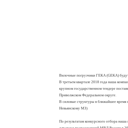
Вилочные погрузчики ГЕКА (GEKA) будут
В третьем квартале 2018 года наша компа
крупном государственном тендере постав
Приволжском Федеральном округе.
В силовые структуры в ближайшее время 
Невьянскому МЗ)
По результатам конкурсного отбора наша
для нужд подразделений МВД России в 20