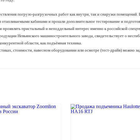
твления погрузо-разгрузочных работ как внутри, так и снаружи помещений.
отапливаемыми кабинами и прошли дополнительное тестирование и подготовк
и проявлять пристальный и неподдельный интерес именно к российской спецт
дукции Невьянского машиностроительного завода, свидетельствует о несгиб
конкурентной области, как подъёмная техника.
тиках, стоимости, навесном оборудовании или осмотре (тест-драйв) можно за