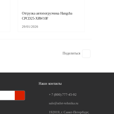
Отгрузка автопогрузчика Hangcha
CPCD25-XRW10F
29/01/2026
Поделиться
Наши контакты
+ 7 (800) 777-45-92
sale@atlet-tehnika.ru
192019, г. Санкт-Петербург,