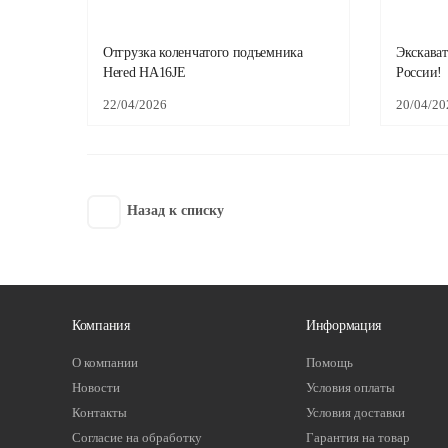
Отгрузка коленчатого подъемника
Экскават
Hered HA16JE
России!
22/04/2026
20/04/20
Назад к списку
Компания
Информация
О компании
Помощь
Новости
Условия оплаты
Контакты
Условия доставки
Согласие на обработку
Гарантия на товар