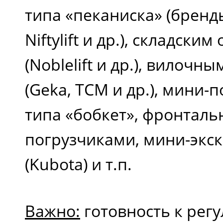
типа «пеканиска» (бренды
Niftylift и др.), складск
(Noblelift и др.), вилоч
(Geka, TCM и др.), мини-
типа «бобкет», фронтал
погрузчиками, мини-экс
(Kubota) и т.п.
Важно:
готовность к рег