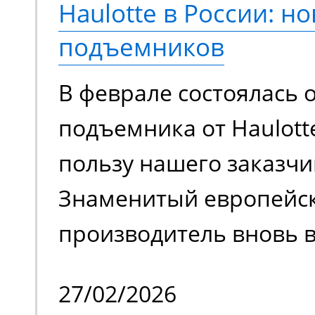
Haulotte в России: но
еще более эффективно
подъемников
сравнению с моделями
В феврале состоялась 
поколения.
подъемника от Haulott
пользу нашего заказчи
Знаменитый европейс
производитель вновь в
на российском рынке 
27/02/2026
временного затишья.