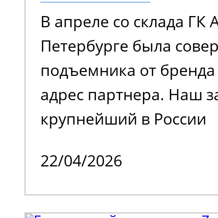
В апреле со склада ГК 
Петербурге была сове
подъемника от бренда 
адрес партнера. Наш з
крупнейший в России
металлотрейдер, чей 
22/04/2026
деятельности является
и реализация металлоп
также тяжелое машино