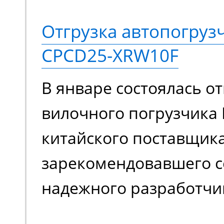
конструкций. Ее высок
Отгрузка автопогруз
подвижности позволяе
CPCD25-XRW10F
задействовать подъем
В январе состоялась от
ограниченном простра
вилочного погрузчика 
обслуживать труднодо
китайского поставщика
с препятствиями.
зарекомендовавшего с
надежного разработчи
качественной спецтех