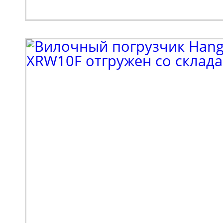
Клиенту потребовалос
парк спецтехники. В н
входил поиск подъемн
коленчатого типа. Выб
в пользу модели Haulot
высотой подъема 16 м
грузоподъемностью 230
Спецтехника оснащает
стрелой с шарнирно-с