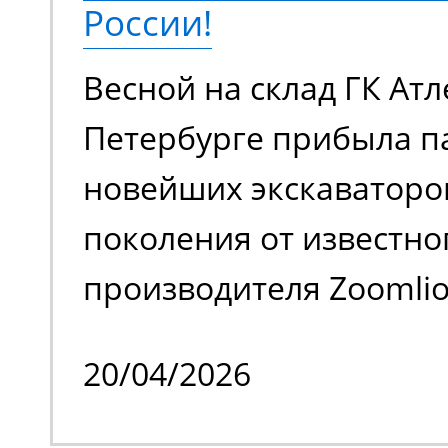
России!
аккумуляторной батаре
Весной на склад ГК Атл
в плане шумовой нагру
Петербурге прибыла п
загрязняет воздух вр
новейших экскаваторо
выхлопами. Универсал
поколения от известно
для работы внутри и с
производителя Zoomlion
помещения.
одного из крупнейших
20/04/2026
спецтехники. Речь иде
моделях Zoomlion ZE36