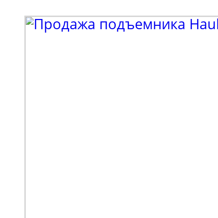
выпуска - 2026), осна
закрытой, застекленно
Мини-экскаватор Zooml
квинтэссенция техниче
предлагающая принци
новый опыт выполнени
Переосмысленный диза
конструкция, обновле
компонентная база. М