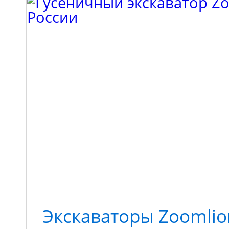
Партнеру потребовала
эффективная подъемна
для выполнения ряда 
был сделан в пользу мо
HA16JE. Это электриче
коленчатый подъемник
подъема до 18 метров,
грузоподъемностью 230
Экскаваторы Zoomlio
метров. Оснащается э