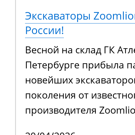
грузоподъемностью 230
Экскаваторы Zoomlio
метров. Оснащается э
России!
аккумуляторной батаре
Весной на склад ГК Атл
в плане шумовой нагру
Петербурге прибыла п
загрязняет воздух вр
новейших экскаваторо
выхлопами. Универсал
поколения от известно
для работы внутри и с
производителя Zoomlion
помещения.
одного из крупнейших