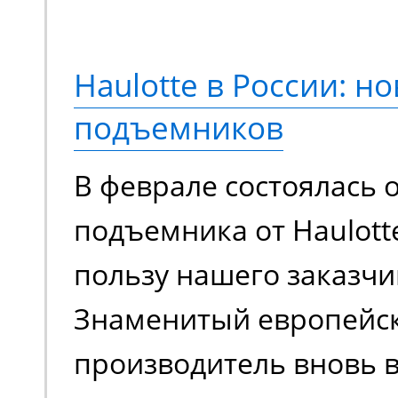
конструкция, обновле
компонентная база. М
Haulotte в России: но
еще более эффективно
подъемников
сравнению с моделями
В феврале состоялась 
поколения.
подъемника от Haulott
пользу нашего заказчи
Знаменитый европейс
производитель вновь в