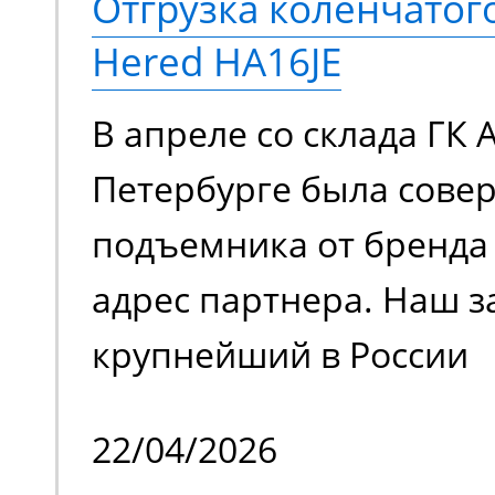
Отгрузка коленчато
Hered HA16JE
В апреле со склада ГК 
Петербурге была сове
подъемника от бренда 
адрес партнера. Наш з
крупнейший в России
металлотрейдер, чей 
22/04/2026
деятельности является