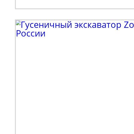
и реализация металлоп
также тяжелое машино
Партнеру потребовала
эффективная подъемна
для выполнения ряда 
был сделан в пользу мо
HA16JE. Это электриче
коленчатый подъемник
подъема до 18 метров,