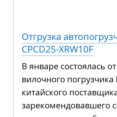
Спецтехника оснащает
стрелой с шарнирно-с
конструкций. Ее высок
Отгрузка автопогруз
подвижности позволяе
CPCD25-XRW10F
задействовать подъем
В январе состоялась от
ограниченном простра
вилочного погрузчика 
обслуживать труднодо
китайского поставщика
с препятствиями.
зарекомендовавшего с