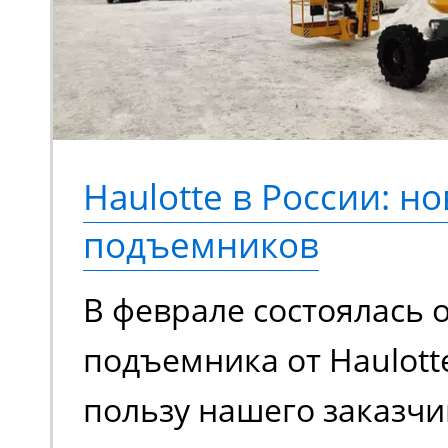
новый опыт выполнени
Переосмысленный диза
конструкция, обновле
компонентная база. М
Haulotte в России: но
еще более эффективно
подъемников
сравнению с моделями
В феврале состоялась 
поколения.
подъемника от Haulott
пользу нашего заказчи