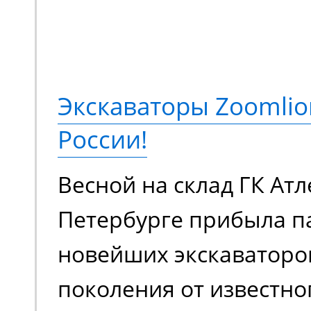
коленчатый подъемник
подъема до 18 метров,
грузоподъемностью 230
Экскаваторы Zoomlio
метров. Оснащается э
России!
аккумуляторной батаре
Весной на склад ГК Атл
в плане шумовой нагру
Петербурге прибыла п
загрязняет воздух вр
новейших экскаваторо
выхлопами. Универсал
поколения от известно
для работы внутри и с