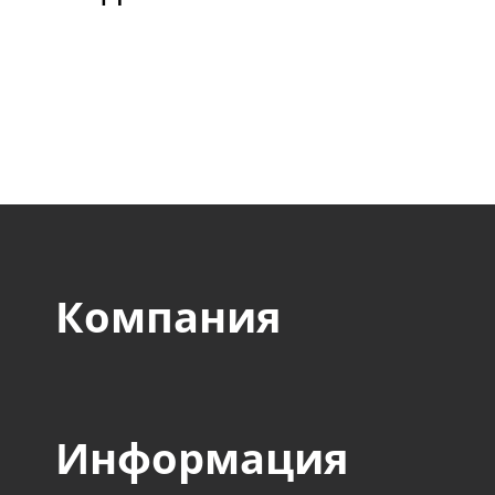
отечественные и зару
компании оборонного,
авиакосмического, стр
пищевого и прочих сек
Компания
Информация