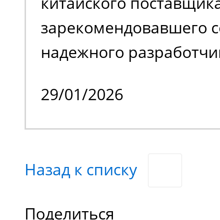
китайского поставщика
с препятствиями.
зарекомендовавшего с
надежного разработчи
качественной спецтех
29/01/2026
владельцем стало изве
производственное пре
специализирующееся н
Назад к списку
химической продукции
нашего заказчика явл
Поделиться