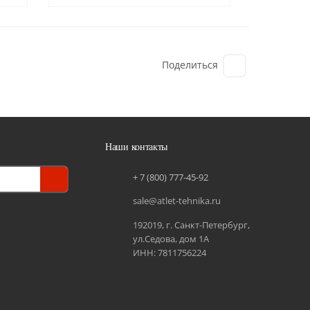
Поделиться
Наши контакты
+ 7 (800) 777-45-92
sale@atlet-tehnika.ru
192019, г. Санкт-Петербург,
ул.Седова, дом 1А
ИНН: 7811756224