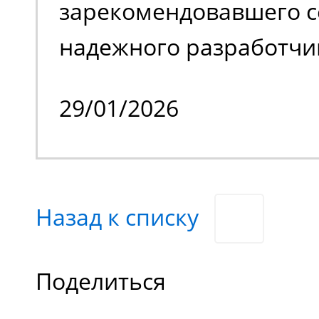
зарекомендовавшего с
надежного разработчи
качественной спецтех
29/01/2026
владельцем стало изве
производственное пре
специализирующееся н
Назад к списку
химической продукции
нашего заказчика явл
Поделиться
отечественные и зару