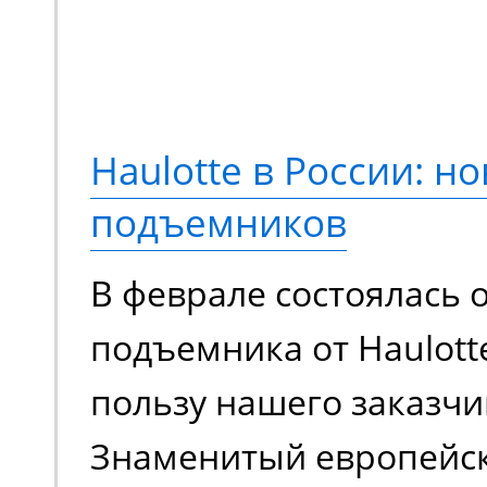
Переосмысленный диза
конструкция, обновле
компонентная база. М
Haulotte в России: но
еще более эффективно
подъемников
сравнению с моделями
В феврале состоялась 
поколения.
подъемника от Haulott
пользу нашего заказчи
Знаменитый европейс