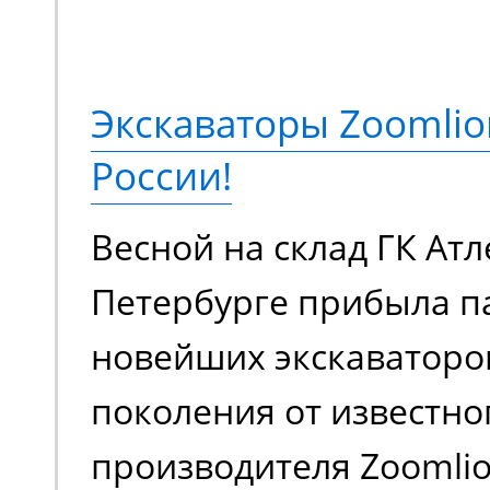
подъема до 18 метров,
грузоподъемностью 230
Экскаваторы Zoomlio
метров. Оснащается э
России!
аккумуляторной батаре
Весной на склад ГК Атл
в плане шумовой нагру
Петербурге прибыла п
загрязняет воздух вр
новейших экскаваторо
выхлопами. Универсал
поколения от известно
для работы внутри и с
производителя Zoomlion
помещения.