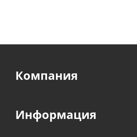
компании оборонного,
авиакосмического, стр
пищевого и прочих сек
Компания
Информация