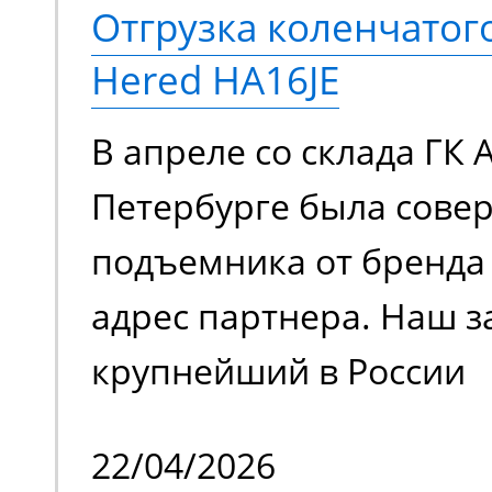
Отгрузка коленчато
Hered HA16JE
В апреле со склада ГК 
Петербурге была сове
подъемника от бренда 
адрес партнера. Наш з
крупнейший в России
металлотрейдер, чей 
22/04/2026
деятельности является