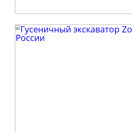
и реализация металлоп
также тяжелое машино
Партнеру потребовала
эффективная подъемна
для выполнения ряда 
был сделан в пользу мо
HA16JE. Это электриче
коленчатый подъемник
подъема до 18 метров,