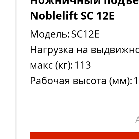
Noblelift SC 12E
Модель:
SC12E
Нагрузка на выдвижно
макс (кг):
113
Рабочая высота (мм):
1
Высота платформы в 
положении (мм):
1000