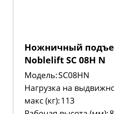
Ножничный подъ
Noblelift SC 08H N
Модель:
SC08HN
Нагрузка на выдвижно
макс (кг):
113
Рабочая высота (мм):
8