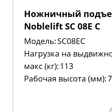
Ножничный подъ
Noblelift SC 08E C
Модель:
SC08EС
Нагрузка на выдвижно
макс (кг):
113
Рабочая высота (мм):
7
Высота платформы в 
положении (мм):
5800