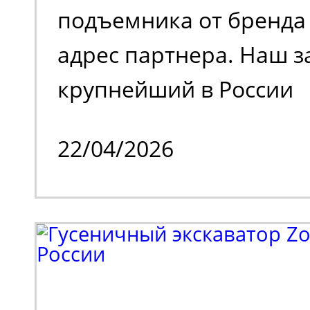
подъемника от бренда 
адрес партнера. Наш з
крупнейший в России
металлотрейдер, чей 
22/04/2026
деятельности является
и реализация металлоп
также тяжелое машино
Партнеру потребовала
эффективная подъемна