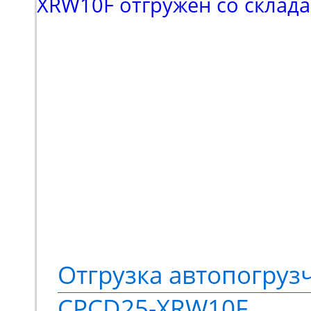
входил поиск подъемн
коленчатого типа. Выб
в пользу модели Haulot
высотой подъема 16 м
грузоподъемностью 230
Спецтехника оснащает
стрелой с шарнирно-с
конструкций. Ее высок
Отгрузка автопогруз
подвижности позволяе
CPCD25-XRW10F