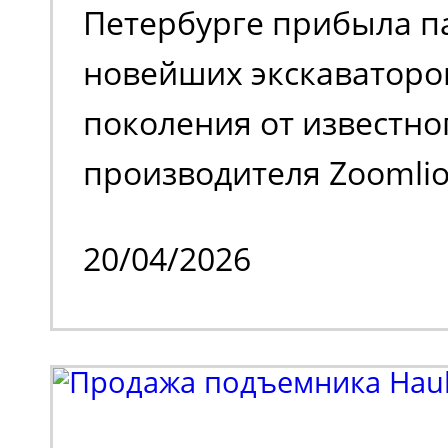
Петербурге прибыла п
загрязняет воздух вр
новейших экскаваторо
выхлопами. Универсал
поколения от известно
для работы внутри и с
производителя Zoomlion
помещения.
одного из крупнейших
20/04/2026
спецтехники. Речь иде
моделях Zoomlion ZE36
выпуска - 2026), осна
закрытой, застекленно