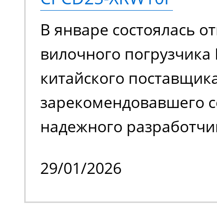
задействовать подъем
В январе состоялась от
ограниченном простра
вилочного погрузчика 
обслуживать труднодо
китайского поставщика
с препятствиями.
зарекомендовавшего с
надежного разработчи
качественной спецтех
29/01/2026
владельцем стало изве
производственное пре