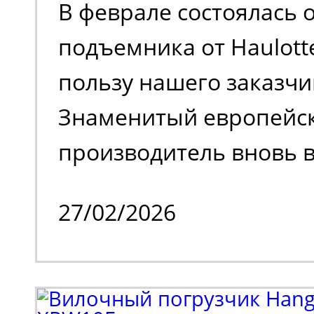
В феврале состоялась 
поколения.
подъемника от Haulott
пользу нашего заказчи
Знаменитый европейс
производитель вновь в
на российском рынке 
27/02/2026
временного затишья.
Клиенту потребовалос
парк спецтехники. В н