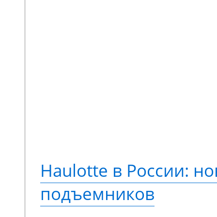
Мини-экскаватор Zooml
квинтэссенция техниче
предлагающая принци
новый опыт выполнени
Переосмысленный диза
конструкция, обновле
компонентная база. М
Haulotte в России: но
еще более эффективно
подъемников
сравнению с моделями