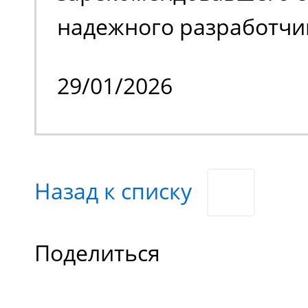
надежного разработчи
качественной спецтех
29/01/2026
владельцем стало изве
производственное пре
специализирующееся н
Назад к списку
химической продукции
нашего заказчика явл
Поделиться
отечественные и зару
компании оборонного,