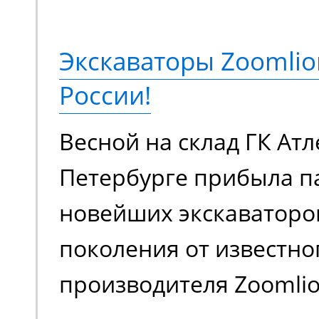
подъема до 18 метров,
грузоподъемностью 230
Экскаваторы Zoomlio
метров. Оснащается э
России!
аккумуляторной батаре
Весной на склад ГК Атл
в плане шумовой нагру
Петербурге прибыла п
загрязняет воздух вр
новейших экскаваторо
выхлопами. Универсал
поколения от известно
для работы внутри и с
производителя Zoomlion
помещения.