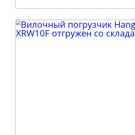
Клиенту потребовалос
парк спецтехники. В н
входил поиск подъемн
коленчатого типа. Выб
в пользу модели Haulot
высотой подъема 16 м
грузоподъемностью 230
Спецтехника оснащает
стрелой с шарнирно-с