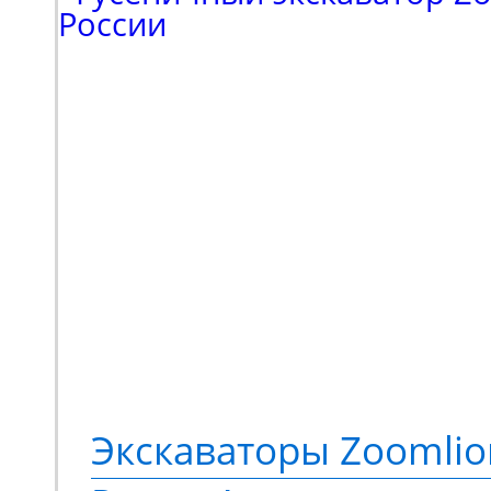
Партнеру потребовала
эффективная подъемна
для выполнения ряда 
был сделан в пользу мо
HA16JE. Это электриче
коленчатый подъемник
подъема до 18 метров,
грузоподъемностью 230
Экскаваторы Zoomlio
метров. Оснащается э