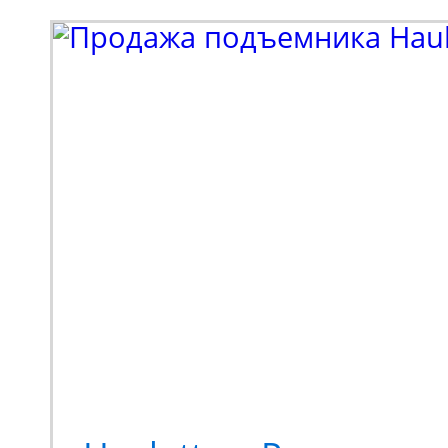
выпуска - 2026), осна
закрытой, застекленно
Мини-экскаватор Zooml
квинтэссенция техниче
предлагающая принци
новый опыт выполнени
Переосмысленный диза
конструкция, обновле
компонентная база. М