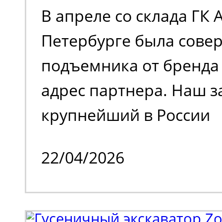
В апреле со склада ГК 
Петербурге была сове
подъемника от бренда 
адрес партнера. Наш з
крупнейший в России
металлотрейдер, чей 
22/04/2026
деятельности является
и реализация металлоп
также тяжелое машино