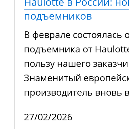
Haulotte в России: но
еще более эффективно
подъемников
сравнению с моделями
В феврале состоялась 
поколения.
подъемника от Haulott
пользу нашего заказчи
Знаменитый европейс
производитель вновь в
на российском рынке 
27/02/2026
временного затишья.