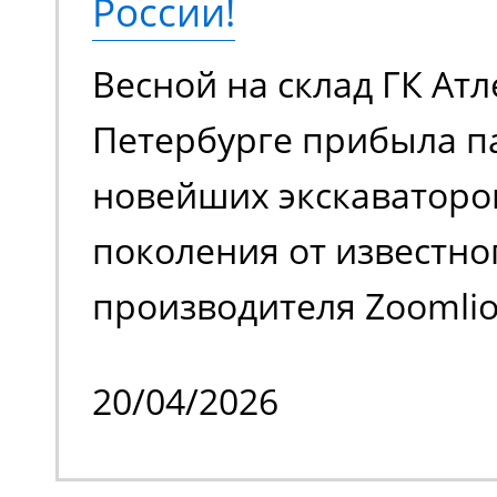
России!
аккумуляторной батаре
Весной на склад ГК Атл
в плане шумовой нагру
Петербурге прибыла п
загрязняет воздух вр
новейших экскаваторо
выхлопами. Универсал
поколения от известно
для работы внутри и с
производителя Zoomlion
помещения.
одного из крупнейших
20/04/2026
спецтехники. Речь иде
моделях Zoomlion ZE36