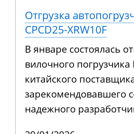
конструкций. Ее высок
Отгрузка автопогруз
подвижности позволяе
CPCD25-XRW10F
задействовать подъем
В январе состоялась от
ограниченном простра
вилочного погрузчика 
обслуживать труднодо
китайского поставщика
с препятствиями.
зарекомендовавшего с
надежного разработчи
качественной спецтех