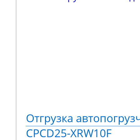
входил поиск подъемн
коленчатого типа. Выб
в пользу модели Haulot
высотой подъема 16 м
грузоподъемностью 230
Спецтехника оснащает
стрелой с шарнирно-с
конструкций. Ее высок
Отгрузка автопогруз
подвижности позволяе
CPCD25-XRW10F