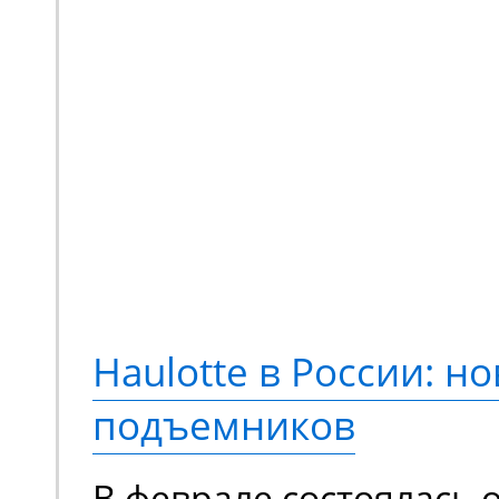
Мини-экскаватор Zooml
квинтэссенция техниче
предлагающая принци
новый опыт выполнени
Переосмысленный диза
конструкция, обновле
компонентная база. М
Haulotte в России: но
еще более эффективно
подъемников
сравнению с моделями
В феврале состоялась 