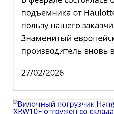
поколения.
подъемника от Haulott
пользу нашего заказчи
Знаменитый европейс
производитель вновь в
на российском рынке 
27/02/2026
временного затишья.
Клиенту потребовалос
парк спецтехники. В н