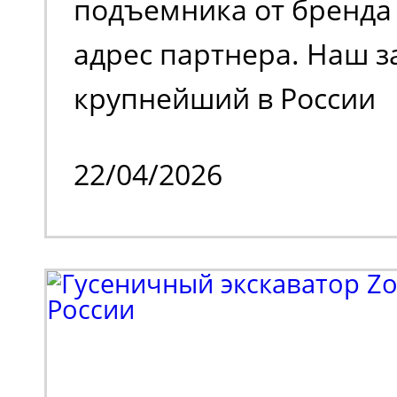
подъемника от бренда 
адрес партнера. Наш з
крупнейший в России
металлотрейдер, чей 
22/04/2026
деятельности является
и реализация металлоп
также тяжелое машино
Партнеру потребовала
эффективная подъемна