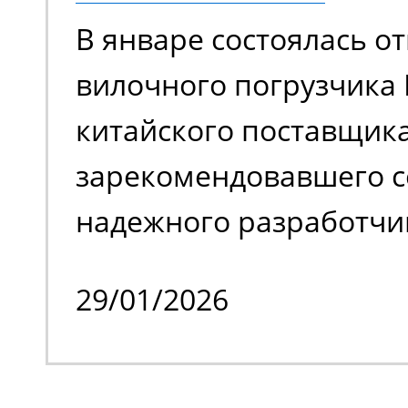
задействовать подъем
В январе состоялась от
ограниченном простра
вилочного погрузчика 
обслуживать труднодо
китайского поставщика
с препятствиями.
зарекомендовавшего с
надежного разработчи
качественной спецтех
29/01/2026
владельцем стало изве
производственное пре
специализирующееся н