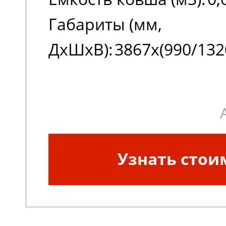
Габариты (мм,
ДxШxВ):
3867х(990/132
Узнать стои