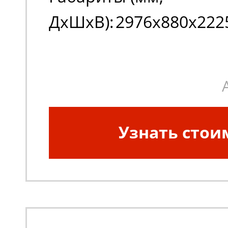
ДxШxВ):
2976x880x222
Узнать стои