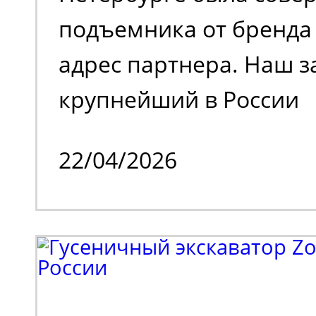
подъемника от бренда 
адрес партнера. Наш з
крупнейший в России
металлотрейдер, чей 
22/04/2026
деятельности является
и реализация металлоп
также тяжелое машино
Партнеру потребовала
эффективная подъемна