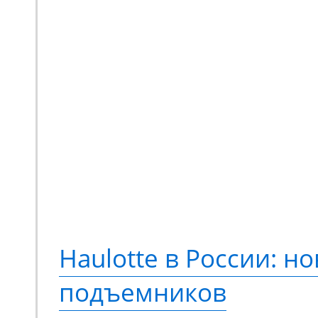
Мини-экскаватор Zooml
квинтэссенция техниче
предлагающая принци
новый опыт выполнени
Переосмысленный диза
конструкция, обновле
компонентная база. М
Haulotte в России: но
еще более эффективно
подъемников
сравнению с моделями