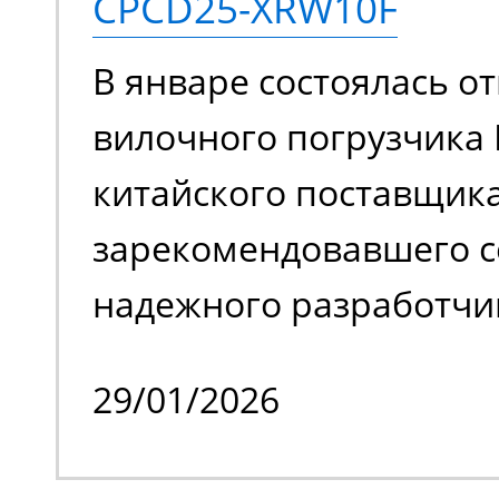
CPCD25-XRW10F
задействовать подъем
В январе состоялась от
ограниченном простра
вилочного погрузчика 
обслуживать труднодо
китайского поставщика
с препятствиями.
зарекомендовавшего с
надежного разработчи
качественной спецтех
29/01/2026
владельцем стало изве
производственное пре