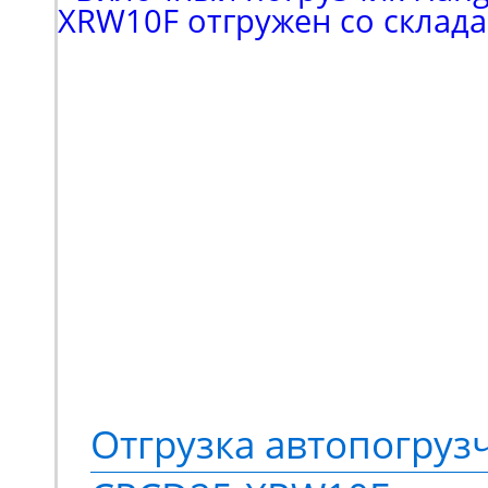
входил поиск подъемн
коленчатого типа. Выб
в пользу модели Haulot
высотой подъема 16 м
грузоподъемностью 230
Спецтехника оснащает
стрелой с шарнирно-с
конструкций. Ее высок
Отгрузка автопогруз
подвижности позволяе