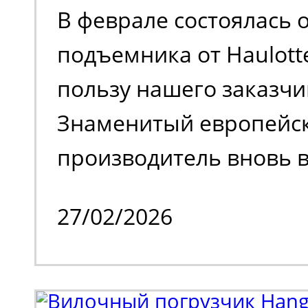
В феврале состоялась 
поколения.
подъемника от Haulott
пользу нашего заказчи
Знаменитый европейс
производитель вновь в
на российском рынке 
27/02/2026
временного затишья.
Клиенту потребовалос
парк спецтехники. В н