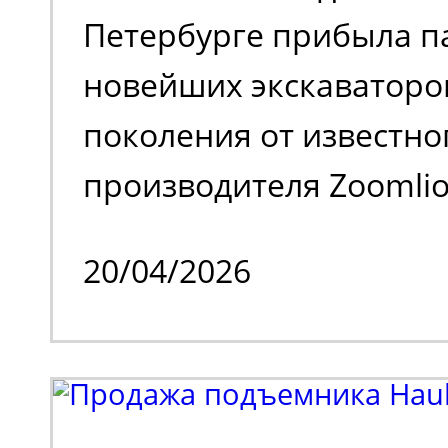
Петербурге прибыла п
загрязняет воздух вр
новейших экскаваторо
выхлопами. Универсал
поколения от известно
для работы внутри и с
производителя Zoomlion
помещения.
одного из крупнейших
20/04/2026
спецтехники. Речь иде
моделях Zoomlion ZE36
выпуска - 2026), осна
закрытой, застекленно