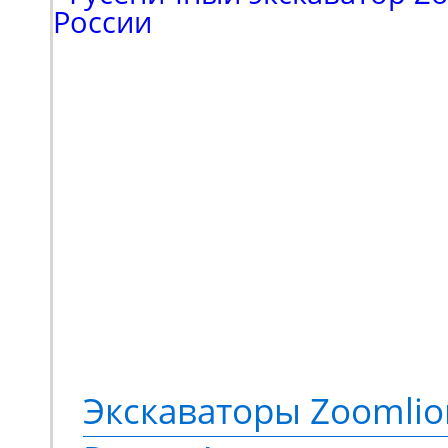
Партнеру потребовала
эффективная подъемна
для выполнения ряда 
был сделан в пользу мо
HA16JE. Это электриче
коленчатый подъемник
подъема до 18 метров,
грузоподъемностью 230
Экскаваторы Zoomlio
метров. Оснащается э