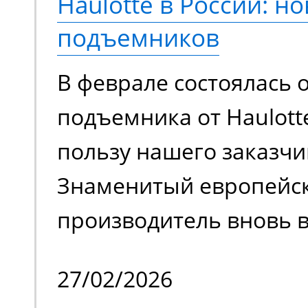
Haulotte в России: но
еще более эффективно
подъемников
сравнению с моделями
В феврале состоялась 
поколения.
подъемника от Haulott
пользу нашего заказчи
Знаменитый европейс
производитель вновь в
на российском рынке 
27/02/2026
временного затишья.