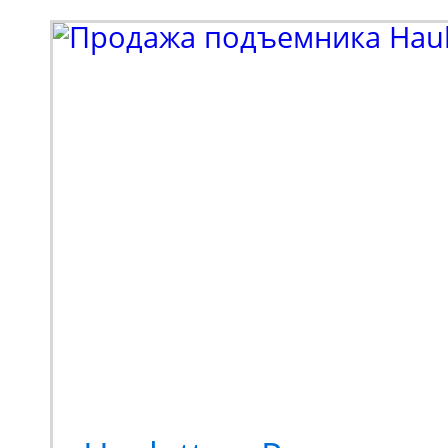
выпуска - 2026), осна
закрытой, застекленно
Мини-экскаватор Zooml
квинтэссенция техниче
предлагающая принци
новый опыт выполнени
Переосмысленный диза
конструкция, обновле
компонентная база. М