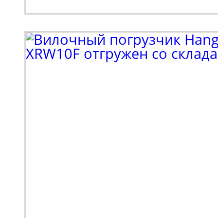
Клиенту потребовалос
парк спецтехники. В н
входил поиск подъемн
коленчатого типа. Выб
в пользу модели Haulot
высотой подъема 16 м
грузоподъемностью 230
Спецтехника оснащает
стрелой с шарнирно-с