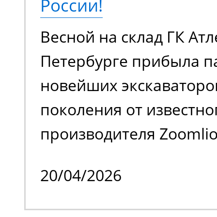
России!
аккумуляторной батаре
Весной на склад ГК Атл
в плане шумовой нагру
Петербурге прибыла п
загрязняет воздух вр
новейших экскаваторо
выхлопами. Универсал
поколения от известно
для работы внутри и с
производителя Zoomlion
помещения.
одного из крупнейших
20/04/2026
спецтехники. Речь иде
моделях Zoomlion ZE36