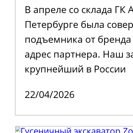
В апреле со склада ГК 
Петербурге была сове
подъемника от бренда 
адрес партнера. Наш з
крупнейший в России
металлотрейдер, чей 
22/04/2026
деятельности является
и реализация металлоп
также тяжелое машино