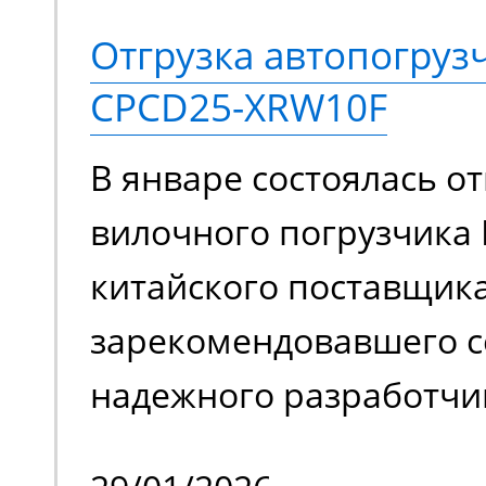
конструкций. Ее высок
Отгрузка автопогруз
подвижности позволяе
CPCD25-XRW10F
задействовать подъем
В январе состоялась от
ограниченном простра
вилочного погрузчика 
обслуживать труднодо
китайского поставщика
с препятствиями.
зарекомендовавшего с
надежного разработчи
качественной спецтех