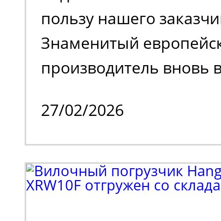
пользу нашего заказчи
Знаменитый европейс
производитель вновь в
на российском рынке 
27/02/2026
временного затишья.
Клиенту потребовалос
парк спецтехники. В н
входил поиск подъемн
коленчатого типа. Выб