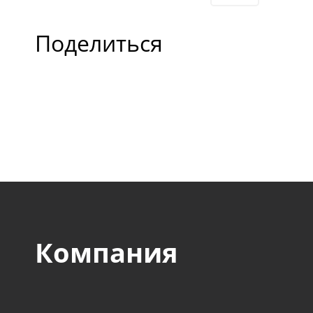
нашего заказчика явл
Поделиться
отечественные и зару
компании оборонного,
авиакосмического, стр
пищевого и прочих сек
Компания