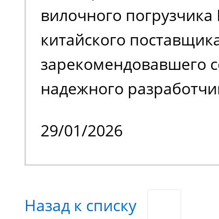
вилочного погрузчика 
обслуживать труднодо
китайского поставщика
с препятствиями.
зарекомендовавшего с
надежного разработчи
качественной спецтех
29/01/2026
владельцем стало изве
производственное пре
специализирующееся н
Назад к списку
химической продукции