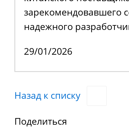
с препятствиями.
зарекомендовавшего с
надежного разработчи
качественной спецтех
29/01/2026
владельцем стало изве
производственное пре
специализирующееся н
Назад к списку
химической продукции
нашего заказчика явл
Поделиться
отечественные и зару