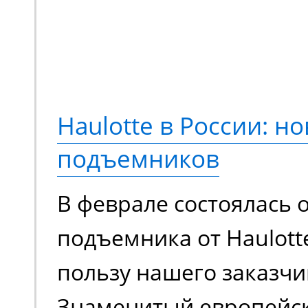
новый опыт выполнени
Переосмысленный диза
конструкция, обновле
компонентная база. М
Haulotte в России: но
еще более эффективно
подъемников
сравнению с моделями
В феврале состоялась 
поколения.
подъемника от Haulott
пользу нашего заказчи
Знаменитый европейс