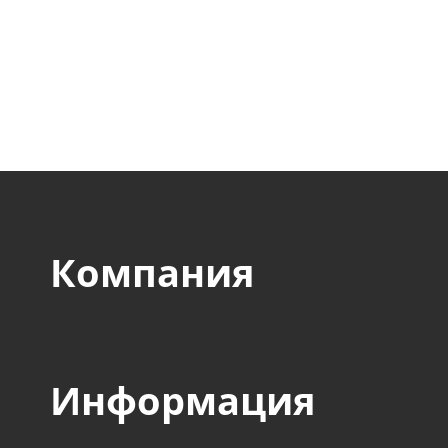
компании оборонного,
авиакосмического, стр
пищевого и прочих сек
Компания
Информация