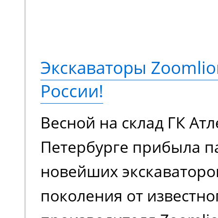
коленчатый подъемник
подъема до 18 метров,
грузоподъемностью 230
Экскаваторы Zoomlio
метров. Оснащается э
России!
аккумуляторной батаре
Весной на склад ГК Атл
в плане шумовой нагру
Петербурге прибыла п
загрязняет воздух вр
новейших экскаваторо
выхлопами. Универсал
поколения от известно
для работы внутри и с