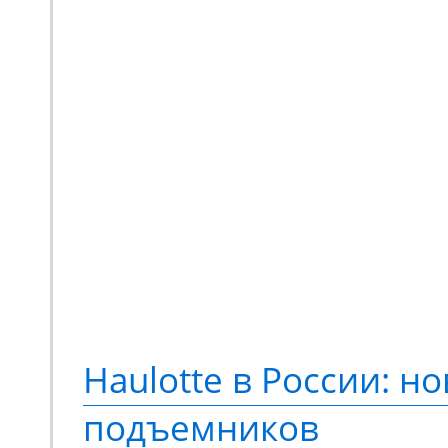
закрытой, застекленно
Мини-экскаватор Zooml
квинтэссенция техниче
предлагающая принци
новый опыт выполнени
Переосмысленный диза
конструкция, обновле
компонентная база. М
Haulotte в России: но
еще более эффективно
подъемников