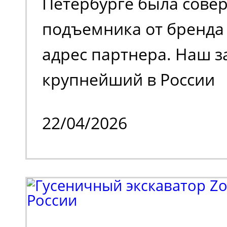
Петербурге была сове
подъемника от бренда 
адрес партнера. Наш з
крупнейший в России
металлотрейдер, чей 
22/04/2026
деятельности является
и реализация металлоп
также тяжелое машино
Партнеру потребовала