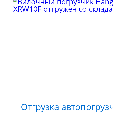
входил поиск подъемн
коленчатого типа. Выб
в пользу модели Haulot
высотой подъема 16 м
грузоподъемностью 230
Спецтехника оснащает
стрелой с шарнирно-с
конструкций. Ее высок
Отгрузка автопогруз
подвижности позволяе