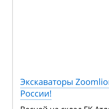
эффективная подъемна
для выполнения ряда 
был сделан в пользу мо
HA16JE. Это электриче
коленчатый подъемник
подъема до 18 метров,
грузоподъемностью 230
Экскаваторы Zoomlio
метров. Оснащается э
России!
аккумуляторной батаре