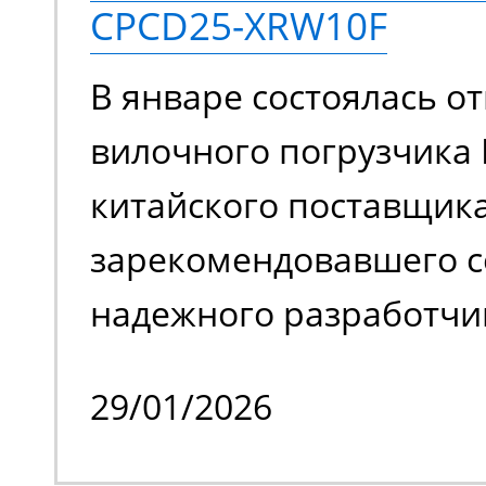
CPCD25-XRW10F
задействовать подъем
В январе состоялась от
ограниченном простра
вилочного погрузчика 
обслуживать труднодо
китайского поставщика
с препятствиями.
зарекомендовавшего с
надежного разработчи
качественной спецтех
29/01/2026
владельцем стало изве
производственное пре