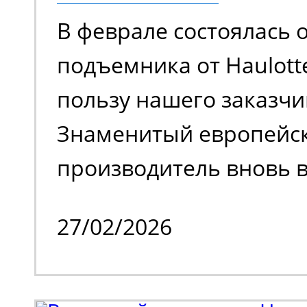
сравнению с моделями
В феврале состоялась 
поколения.
подъемника от Haulott
пользу нашего заказчи
Знаменитый европейс
производитель вновь в
на российском рынке 
27/02/2026
временного затишья.
Клиенту потребовалос
парк спецтехники. В н