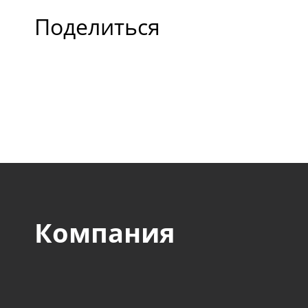
нашего заказчика явл
Поделиться
отечественные и зару
компании оборонного,
авиакосмического, стр
пищевого и прочих сек
Компания