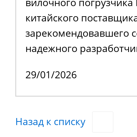
вилочного погрузчика 
обслуживать труднодо
китайского поставщика
с препятствиями.
зарекомендовавшего с
надежного разработчи
качественной спецтех
29/01/2026
владельцем стало изве
производственное пре
специализирующееся н
Назад к списку
химической продукции