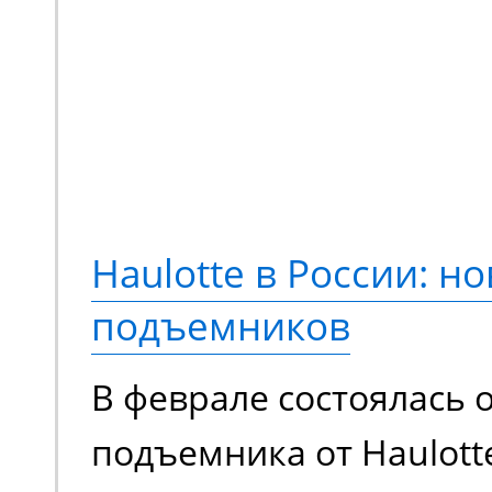
предлагающая принци
новый опыт выполнени
Переосмысленный диза
конструкция, обновле
компонентная база. М
Haulotte в России: но
еще более эффективно
подъемников
сравнению с моделями
В феврале состоялась 
поколения.
подъемника от Haulott