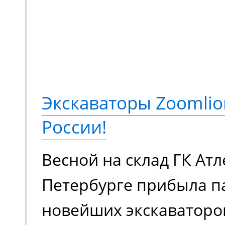
HA16JE. Это электриче
коленчатый подъемник
подъема до 18 метров,
грузоподъемностью 230
Экскаваторы Zoomlio
метров. Оснащается э
России!
аккумуляторной батаре
Весной на склад ГК Атл
в плане шумовой нагру
Петербурге прибыла п
загрязняет воздух вр
новейших экскаваторо
выхлопами. Универсал