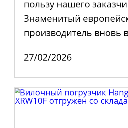
пользу нашего заказчи
Знаменитый европейс
производитель вновь в
на российском рынке 
27/02/2026
временного затишья.
Клиенту потребовалос
парк спецтехники. В н
входил поиск подъемн
коленчатого типа. Выб