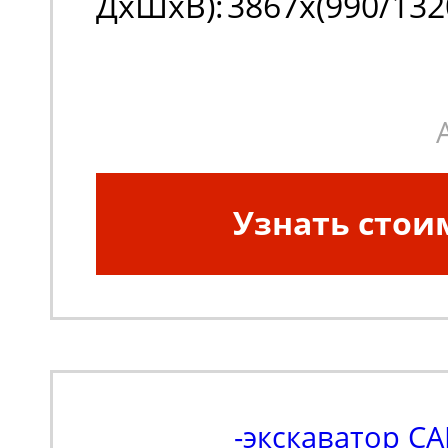
ДxШxВ):
3867х(990/132
Узнать стои