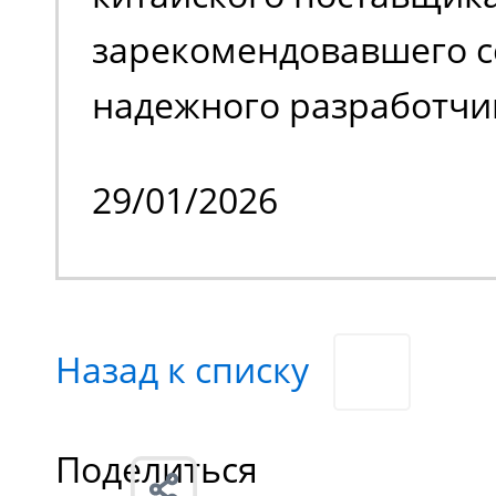
с препятствиями.
зарекомендовавшего с
надежного разработчи
качественной спецтех
29/01/2026
владельцем стало изве
производственное пре
специализирующееся н
Назад к списку
химической продукции
нашего заказчика явл
Поделиться
отечественные и зару