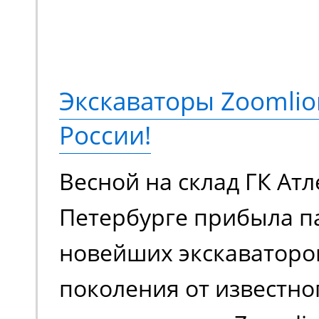
коленчатый подъемник
подъема до 18 метров,
грузоподъемностью 230
Экскаваторы Zoomlio
метров. Оснащается э
России!
аккумуляторной батаре
Весной на склад ГК Атл
в плане шумовой нагру
Петербурге прибыла п
загрязняет воздух вр
новейших экскаваторо
выхлопами. Универсал
поколения от известно
для работы внутри и с