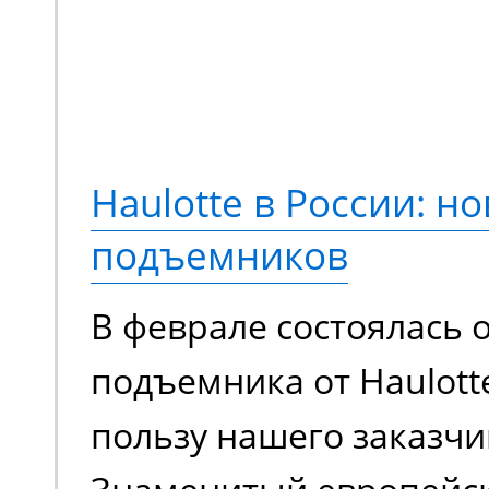
новый опыт выполнени
Переосмысленный диза
конструкция, обновле
компонентная база. М
Haulotte в России: но
еще более эффективно
подъемников
сравнению с моделями
В феврале состоялась 
поколения.
подъемника от Haulott
пользу нашего заказчи