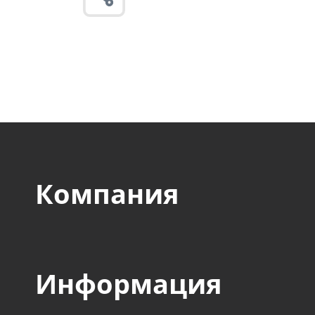
компании оборонного,
авиакосмического, стр
пищевого и прочих сек
Компания
Информация