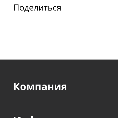
Поделиться
отечественные и зару
компании оборонного,
авиакосмического, стр
пищевого и прочих сек
Компания