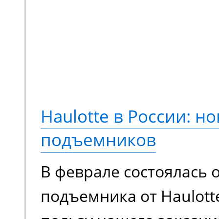
предлагающая принци
новый опыт выполнени
Переосмысленный диза
конструкция, обновле
компонентная база. М
Haulotte в России: но
еще более эффективно
подъемников
сравнению с моделями
В феврале состоялась 
поколения.
подъемника от Haulott