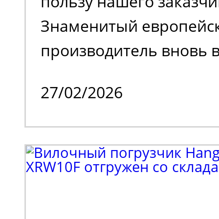
пользу нашего заказчи
Знаменитый европейс
производитель вновь в
на российском рынке 
27/02/2026
временного затишья.
Клиенту потребовалос
парк спецтехники. В н
входил поиск подъемн
коленчатого типа. Выб