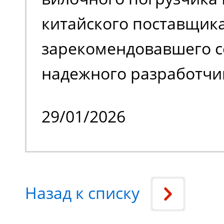
обслуживать труднодо
китайского поставщика
с препятствиями.
зарекомендовавшего с
надежного разработчи
качественной спецтех
29/01/2026
владельцем стало изве
производственное пре
специализирующееся н
Назад к списку
химической продукции
нашего заказчика явл