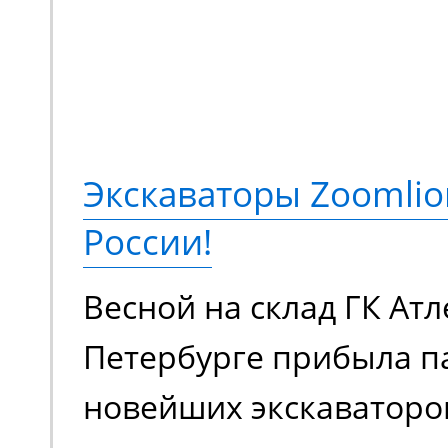
HA16JE. Это электриче
коленчатый подъемник
подъема до 18 метров,
грузоподъемностью 230
Экскаваторы Zoomlio
метров. Оснащается э
России!
аккумуляторной батаре
Весной на склад ГК Атл
в плане шумовой нагру
Петербурге прибыла п
загрязняет воздух вр
новейших экскаваторо
выхлопами. Универсал