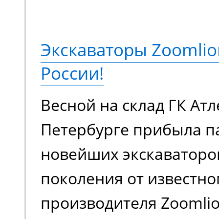
подъема до 18 метров,
грузоподъемностью 230
Экскаваторы Zoomlio
метров. Оснащается э
России!
аккумуляторной батаре
Весной на склад ГК Атл
в плане шумовой нагру
Петербурге прибыла п
загрязняет воздух вр
новейших экскаваторо
выхлопами. Универсал
поколения от известно
для работы внутри и с
производителя Zoomlion
помещения.