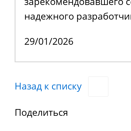
зарекомендовавшего с
надежного разработчи
качественной спецтех
29/01/2026
владельцем стало изве
производственное пре
специализирующееся н
Назад к списку
химической продукции
нашего заказчика явл
Поделиться
отечественные и зару