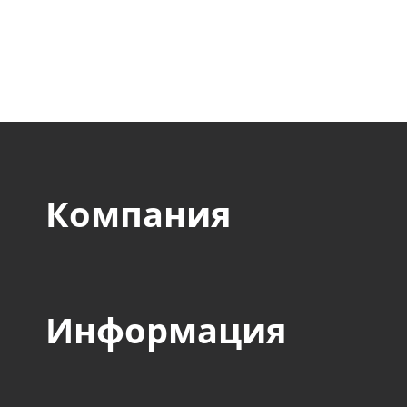
компании оборонного,
авиакосмического, стр
пищевого и прочих сек
Компания
Информация