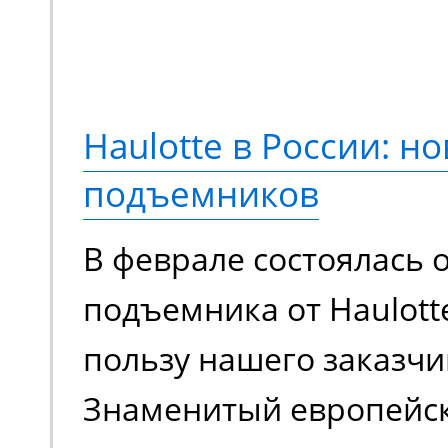
Переосмысленный диза
конструкция, обновле
компонентная база. М
Haulotte в России: но
еще более эффективно
подъемников
сравнению с моделями
В феврале состоялась 
поколения.
подъемника от Haulott
пользу нашего заказчи
Знаменитый европейс