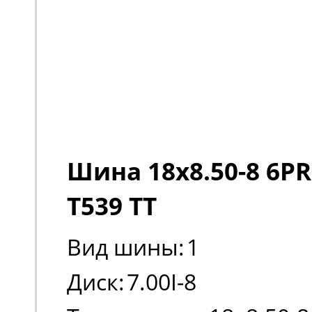
Шина 18x8.50-8 6PR
T539 TT
Вид шины:
1
Диск:
7.00I-8