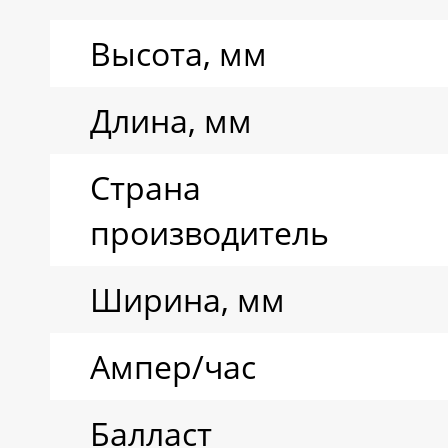
воды
Высота, мм
Ресурс циклов
Длина, мм
Тип аккумулятора
Страна
производитель
Ширина, мм
Ампер/час
Балласт