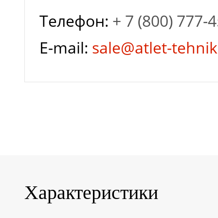
Телефон:
+ 7 (800) 777-
мм
E-mail:
sale@atlet-tehnik
Гарантия завода
Глубина разряда
Залив
дистиллированной
Характеристики