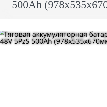
500Ah (978x535x670